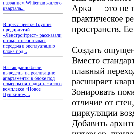
названием Whiteman жилого
Арка — это не т
квартала...
практическое р
В пресс-центре Группы
пространств. Ее
предприятий
«Ленстройтрест» рассказали
о том, что состоялась
передача в эксплуатацию
Создать ощущен
блока под...
Вместо стандар
На так давно были
плавный перехо
выведены на реализацию
апартаменты в блоке под
расширяет квар
номером пятнадцать жилого
комплекса «Новое
Зонировать пом
Пушкино»,...
отличие от стен
циркуляции воз
Добавить архит
интерьер, прида