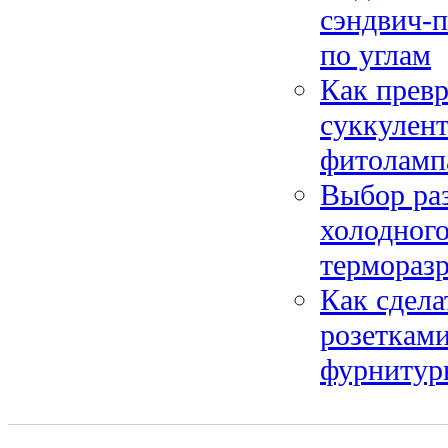
сэндвич-п
по углам
Как превр
суккулент
фитоламп
Выбор ра
холодного
термораз
Как сдела
розетками
фурнитур