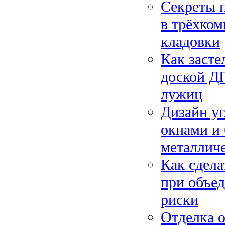
Секреты 
в трёхком
кладовки
Как засте
доской ДП
лужиц
Дизайн уг
окнами и 
металлич
Как сдела
при объед
риски
Отделка о