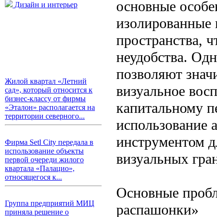
основные особе
Дизайн и интерьер
изолированные 
пространства, ч
неудобства. Од
позволяют знач
Жилой квартал «Летний
визуальное восп
сад», который относится к
бизнес-классу от фирмы
капитальному п
«Эталон» располагается на
территории северного...
использование 
инструментом д
Фирма Setl City передала в
использование объекты
визуальных гра
первой очереди жилого
квартала «Палацио»,
относящегося к...
Основные пробл
Группа предприятий МИЦ
распашонки»
приняла решение о