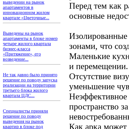
выведении на рынок
Перед тем как р
апартаментов в
инновационном жилом
основные недос
квартале «Цветочные...
Выведены на рынок
Изолированные
апартаменты в блоке номер
зонами, что со
четыре жилого квартала
бизнес-класса
Маленькие кухн
«Притяжение», его
возведение...
и перемещении.
Отсутствие виз
Не так давно было принято
решение по поводу запуска
уменьшение чув
реализации на территории
третьего блока жилого
Неэффективное 
квартала ЦДС...
пространство за
Специалисты приняли
невостребованн
решение по поводу
выведения на рынок
Как арка может
квартир в блоке под