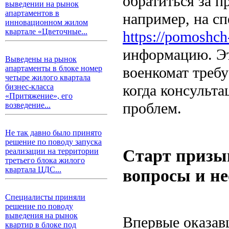
обратиться за 
выведении на рынок
апартаментов в
например, на с
инновационном жилом
квартале «Цветочные...
https://pomoshch
информацию. Эт
Выведены на рынок
военкомат требу
апартаменты в блоке номер
четыре жилого квартала
когда консульта
бизнес-класса
«Притяжение», его
проблем.
возведение...
Не так давно было принято
решение по поводу запуска
Старт призы
реализации на территории
третьего блока жилого
квартала ЦДС...
вопросы и не
Специалисты приняли
решение по поводу
выведения на рынок
Впервые оказав
квартир в блоке под