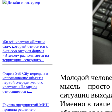
Дизайн и интерьер
Жилой квартал «Летний
сад», который относится к
бизнес-классу от фирмы
«Эталон» располагается на
территории северного...
Фирма Setl City передала в
Молодой человек
использование объекты
первой очереди жилого
мысль – просто 
квартала «Палацио»,
относящегося к...
ситуация выход
Именно в такие
Группа предприятий МИЦ
приняла решение о