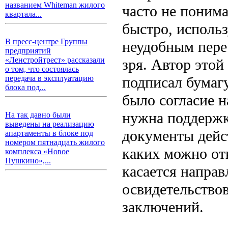
названием Whiteman жилого
часто не понима
квартала...
быстро, исполь
В пресс-центре Группы
неудобным пере
предприятий
«Ленстройтрест» рассказали
зря. Автор этой
о том, что состоялась
подписал бумагу
передача в эксплуатацию
блока под...
было согласие н
нужна поддержк
На так давно были
выведены на реализацию
документы дейс
апартаменты в блоке под
номером пятнадцать жилого
каких можно отк
комплекса «Новое
Пушкино»,...
касается напра
освидетельство
заключений.