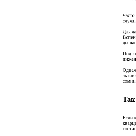
Часто
служи
Для л
Вспен
дышащ
Под к
инжен
Однаж
актив
сомни
Так
Если 
кварц
гости