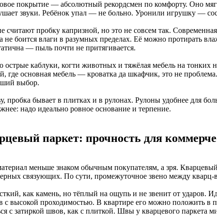
овое покрытие — абсолютный рекордсмен по комфорту. Оно мягк
ушает звуки. Ребёнок упал — не больно. Уронили игрушку — сос
е считают пробку капризной, но это не совсем так. Современная
а не боится влаги в разумных пределах. Её можно протирать вла
татична — пыль почти не притягивается.
о острые каблуки, когти животных и тяжёлая мебель на тонких н
й, где основная мебель — кроватка да шкафчик, это не проблема
чший выбор.
у, пробка бывает в плитках и в рулонах. Рулоны удобнее для бо
ожнее: надо идеально ровное основание и терпение.
рцевый паркет: прочность для коммерче
материал меньше знаком обычным покупателям, а зря. Кварцевый
ерных связующих. По сути, промежуточное звено между кварц-
ткий, как камень, но тёплый на ощупь и не звенит от ударов. И
в с высокой проходимостью. В квартире его можно положить в пр
ся с затиркой швов, как с плиткой. Швы у кварцевого паркета м