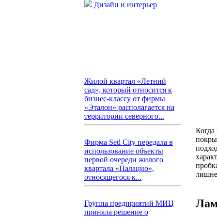
Дизайн и интерьер
Жилой квартал «Летний
сад», который относится к
бизнес-классу от фирмы
«Эталон» располагается на
территории северного...
Когда 
покры
Фирма Setl City передала в
подхо
использование объекты
характ
первой очереди жилого
пробк
квартала «Палацио»,
лишне
относящегося к...
Лам
Группа предприятий МИЦ
приняла решение о