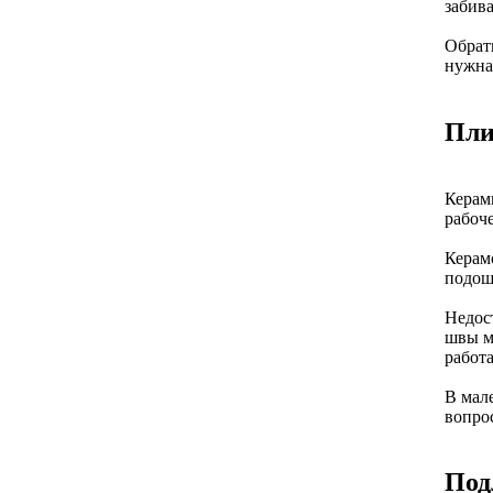
забива
Обрат
нужна 
Пли
Керами
рабоче
Керам
подош
Недос
швы м
работа
В мал
вопро
Под