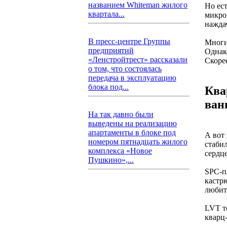
названием Whiteman жилого
Но ес
квартала...
микрок
наждач
В пресс-центре Группы
Многи
предприятий
Однак
«Ленстройтрест» рассказали
Скоре
о том, что состоялась
передача в эксплуатацию
блока под...
Ква
ван
На так давно были
выведены на реализацию
апартаменты в блоке под
А вот
номером пятнадцать жилого
стаби
комплекса «Новое
сердц
Пушкино»,...
SPC-п
кастр
любит
LVT то
кварц