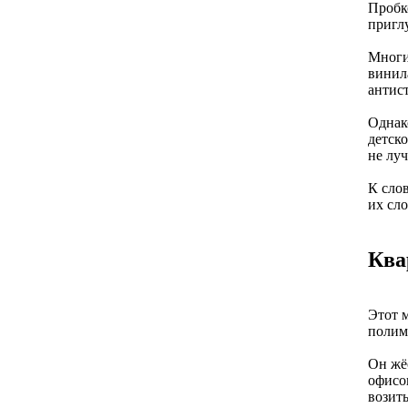
Пробк
пригл
Многи
винил
антис
Однак
детско
не лу
К слов
их сл
Ква
Этот 
полим
Он жёс
офисо
возить