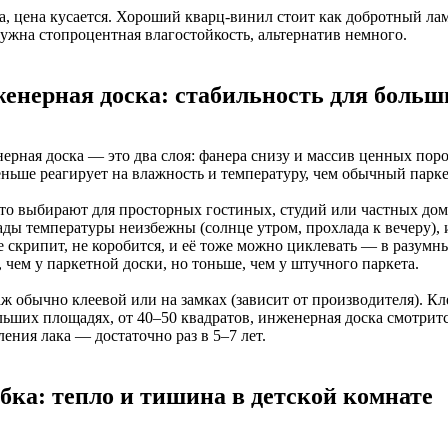
а, цена кусается. Хороший кварц-винил стоит как добротный лам
нужна стопроцентная влагостойкость, альтернатив немного.
енерная доска: стабильность для боль
ерная доска — это два слоя: фанера снизу и массив ценных поро
еньше реагирует на влажность и температуру, чем обычный парке
сто выбирают для просторных гостиных, студий или частных дом
ады температуры неизбежны (солнце утром, прохлада к вечеру), 
 скрипит, не коробится, и её тоже можно циклевать — в разумны
 чем у паркетной доски, но тоньше, чем у штучного паркета.
ж обычно клеевой или на замках (зависит от производителя). Кл
льших площадях, от 40–50 квадратов, инженерная доска смотритс
ения лака — достаточно раз в 5–7 лет.
бка: тепло и тишина в детской комнате