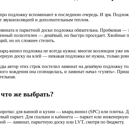
 про подложку вспоминают в последнюю очередь. И зря. Подлож
т звукоизоляцией и дополнительным теплом.
амината и паркетной доски подложка обязательна. Пробковая — э
енный полиэтилен — дешёвый, но быстро проседает. Хвойные 
ий, но их сложнее стелить.
варц-винил подложка не всегда нужна: многие коллекции уже и
ерную доску на клей — никакая подложка не нужна, только ровн
ды автор этих строк постелил ламинат на дешёвую подложку тол
ного хождения она сплющилась, и ламинат начал «гулять». При
тельная.
 что же выбрать?
коротко: для ванной и кухни — кварц-винил (SPC) или плитка. 
евый паркет. Для спальни и кабинета — паркет или инженерную 
ной — ламинат, паркетную доску или LVT, смотря по бюджету.