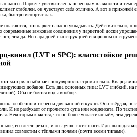
ть нюансы. Паркет чувствителен к перепадам влажности и темпер
лимат стабилен, он чувствует себя отлично. А вот в прихожей ег
ка, быстро испортят лак.
е опасаются, что паркет сложно укладывать. Действительно, про
о современные замковые соединения у паркетной доски упроща
е нет, чем да. Но пара дней с инструкцией и хорошим инструмен
рц-винил (LVT и SPC): влагостойкое реш
ной
 этот материал набирает популярность стремительно. Кварц-вини
лизирующих добавок. Есть два основных типа: LVT (гибкий, на 
евиной). Оба не боятся воды вообще.
литка особенно интересна для ванной и кухни. Она твёрдая, не 
юли. И не разбухает от пролитого супа или конденсата. По так
еля. Некоторым кажется, что он более «пластиковый», чем дерев
ньше, его легче резать, и он лучше гасит шаги. Идеально для к
-винил совместим с тёплыми полами (почти всеми типами).