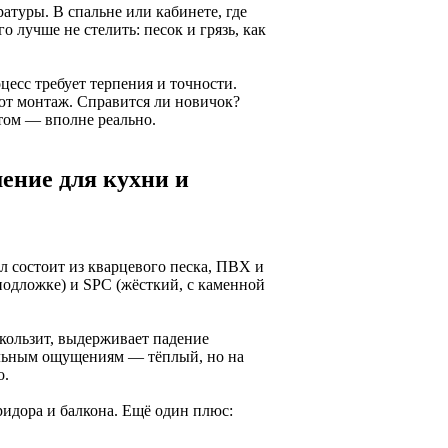
атуры. В спальне или кабинете, где
о лучше не стелить: песок и грязь, как
цесс требует терпения и точности.
ют монтаж. Справится ли новичок?
том — вполне реально.
ение для кухни и
л состоит из кварцевого песка, ПВХ и
подложке) и SPC (жёсткий, с каменной
скользит, выдерживает падение
тильным ощущениям — тёплый, но на
о.
оридора и балкона. Ещё один плюс: