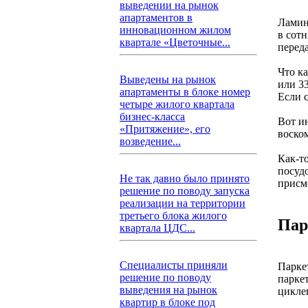
выведении на рынок
апартаментов в
Ламин
инновационном жилом
в сот
квартале «Цветочные...
переда
Что ка
Выведены на рынок
или 3
апартаменты в блоке номер
Если с
четыре жилого квартала
бизнес-класса
Вот и
«Притяжение», его
воско
возведение...
Как-т
посуд
Не так давно было принято
присм
решение по поводу запуска
реализации на территории
третьего блока жилого
Пар
квартала ЦДС...
Специалисты приняли
Парке
решение по поводу
парке
выведения на рынок
цикле
квартир в блоке под