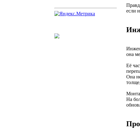
Правд
если 
Инж
Инжен
она м
Её ча
переп
Она не
толще,
Монта
На бо
обновл
Про