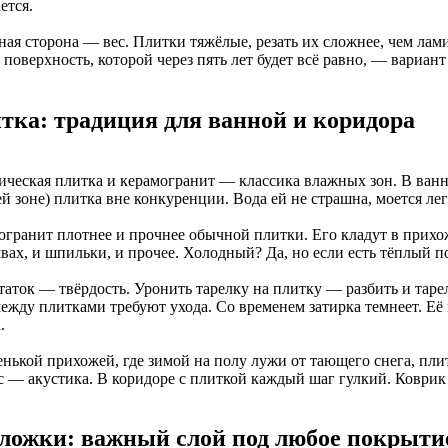
ется.
ная сторона — вес. Плитки тяжёлые, резать их сложнее, чем лам
поверхность, которой через пять лет будет всё равно, — вариант
тка: традиция для ванной и коридора
ческая плитка и керамогранит — классика влажных зон. В ванной
й зоне) плитка вне конкуренции. Вода ей не страшна, моется лег
огранит плотнее и прочнее обычной плитки. Его кладут в прих
вах, и шпильки, и прочее. Холодный? Да, но если есть тёплый п
таток — твёрдость. Уронить тарелку на плитку — разбить и тарел
ежду плитками требуют ухода. Со временем затирка темнеет. Её
.
енькой прихожей, где зимой на полу лужи от тающего снега, пли
с — акустика. В коридоре с плиткой каждый шаг гулкий. Коврик 
ложки: важный слой под любое покрыти