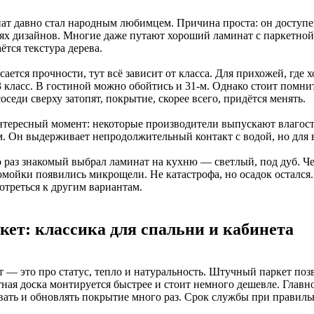
ат давно стал народным любимцем. Причина проста: он доступен
нях дизайнов. Многие даже путают хороший ламинат с паркетной
ётся текстура дерева.
сается прочности, тут всё зависит от класса. Для прихожей, где 
3 класс. В гостиной можно обойтись и 31-м. Однако стоит помни
оседи сверху затопят, покрытие, скорее всего, придётся менять.
нтересный момент: некоторые производители выпускают влагост
м. Он выдерживает непродолжительный контакт с водой, но для в
о раз знакомый выбрал ламинат на кухню — светлый, под дуб. Че
омойки появились микрощели. Не катастрофа, но осадок остался.
отреться к другим вариантам.
кет: классика для спальни и кабинета
т — это про статус, тепло и натуральность. Штучный паркет поз
тная доска монтируется быстрее и стоит немного дешевле. Глав
вать и обновлять покрытие много раз. Срок службы при правиль