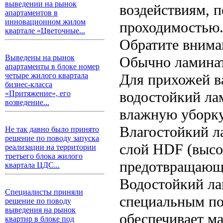
выведении на рынок
воздействиям, п
апартаментов в
инновационном жилом
проходимостью
квартале «Цветочные...
Обратите вниман
Выведены на рынок
Обычно ламинат
апартаменты в блоке номер
Для прихожей в
четыре жилого квартала
бизнес-класса
водостойкий ла
«Притяжение», его
возведение...
влажную уборку
Влагостойкий л
Не так давно было принято
решение по поводу запуска
слой HDF (высо
реализации на территории
третьего блока жилого
предотвращающи
квартала ЦДС...
Водостойкий ла
Специалисты приняли
специальным по
решение по поводу
выведения на рынок
обеспечивает м
квартир в блоке под