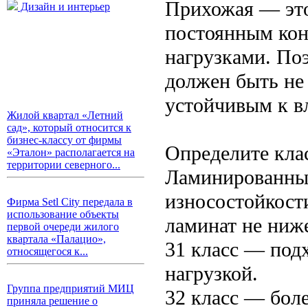
Прихожая — это
Дизайн и интерьер
постоянным кон
нагрузками. По
должен быть не
устойчивым к вл
Жилой квартал «Летний
сад», который относится к
бизнес-классу от фирмы
Определите кла
«Эталон» располагается на
территории северного...
Ламинированны
износостойкост
Фирма Setl City передала в
использование объекты
ламинат не ниже
первой очереди жилого
квартала «Палацио»,
31 класс — под
относящегося к...
нагрузкой.
Группа предприятий МИЦ
32 класс — бол
приняла решение о