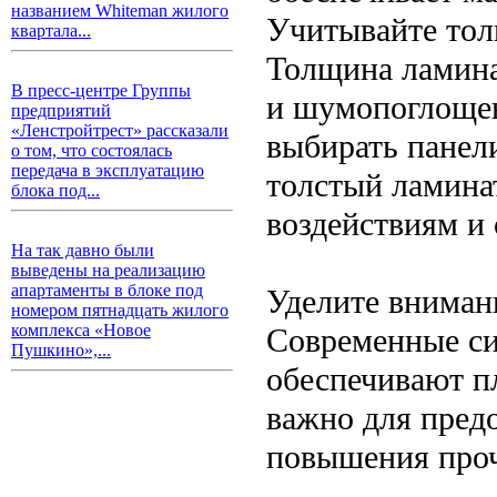
названием Whiteman жилого
Учитывайте тол
квартала...
Толщина ламинат
В пресс-центре Группы
и шумопоглощен
предприятий
«Ленстройтрест» рассказали
выбирать панел
о том, что состоялась
передача в эксплуатацию
толстый ламина
блока под...
воздействиям и
На так давно были
выведены на реализацию
апартаменты в блоке под
Уделите вниман
номером пятнадцать жилого
комплекса «Новое
Современные сис
Пушкино»,...
обеспечивают п
важно для пред
повышения проч