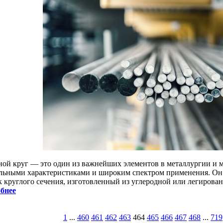
ной круг — это один из важнейших элементов в металлургии и
льными характеристиками и широким спектром применения. Он 
к круглого сечения, изготовленный из углеродной или легирован
бнее
1
...
460
461
462
463
464
465
466
467
468
...
719