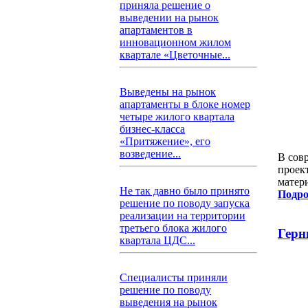
приняла решение о
выведении на рынок
апартаментов в
инновационном жилом
квартале «Цветочные...
Выведены на рынок
апартаменты в блоке номер
четыре жилого квартала
бизнес-класса
«Притяжение», его
возведение...
В сов
проек
матер
Не так давно было принято
Подро
решение по поводу запуска
реализации на территории
третьего блока жилого
Герн
квартала ЦДС...
Специалисты приняли
решение по поводу
выведения на рынок