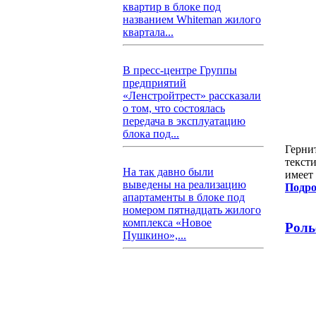
квартир в блоке под
названием Whiteman жилого
квартала...
В пресс-центре Группы
предприятий
«Ленстройтрест» рассказали
о том, что состоялась
передача в эксплуатацию
блока под...
Герни
текст
На так давно были
имеет
выведены на реализацию
Подро
апартаменты в блоке под
номером пятнадцать жилого
комплекса «Новое
Роль
Пушкино»,...