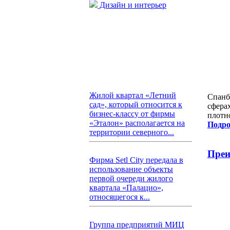
Дизайн и интерьер
Жилой квартал «Летний
Спанб
сад», который относится к
сферах
бизнес-классу от фирмы
плотно
«Эталон» располагается на
Подро
территории северного...
Преи
Фирма Setl City передала в
использование объекты
первой очереди жилого
квартала «Палацио»,
относящегося к...
Группа предприятий МИЦ