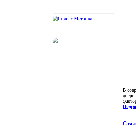
В сов
двери
факто
Подро
Стал