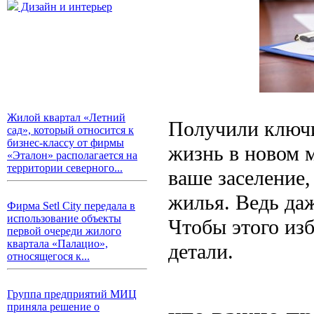
Дизайн и интерьер
Жилой квартал «Летний
Получили ключи
сад», который относится к
бизнес-классу от фирмы
жизнь в новом м
«Эталон» располагается на
территории северного...
ваше заселение
жилья. Ведь да
Фирма Setl City передала в
использование объекты
Чтобы этого из
первой очереди жилого
квартала «Палацио»,
детали.
относящегося к...
Группа предприятий МИЦ
приняла решение о