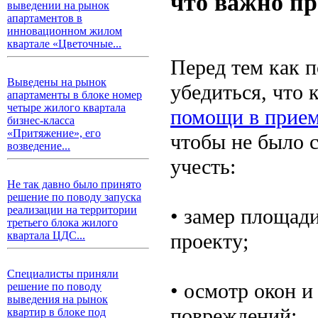
что важно п
выведении на рынок
апартаментов в
инновационном жилом
квартале «Цветочные...
Перед тем как п
Выведены на рынок
убедиться, что 
апартаменты в блоке номер
четыре жилого квартала
помощи в прием
бизнес-класса
«Притяжение», его
чтобы не было с
возведение...
учесть:
Не так давно было принято
решение по поводу запуска
реализации на территории
• замер площад
третьего блока жилого
проекту;
квартала ЦДС...
Специалисты приняли
• осмотр окон и
решение по поводу
выведения на рынок
повреждений;
квартир в блоке под