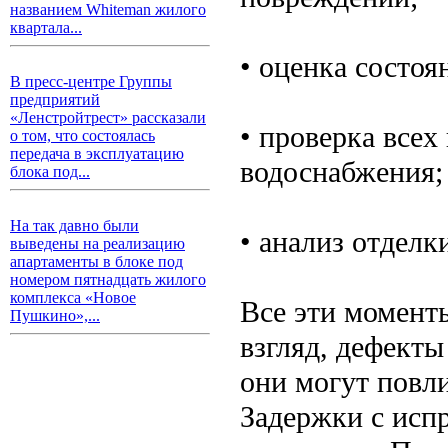
названием Whiteman жилого
квартала...
• оценка состоя
В пресс-центре Группы
предприятий
«Ленстройтрест» рассказали
• проверка все
о том, что состоялась
передача в эксплуатацию
водоснабжения;
блока под...
На так давно были
• анализ отделк
выведены на реализацию
апартаменты в блоке под
номером пятнадцать жилого
комплекса «Новое
Все эти момент
Пушкино»,...
взгляд, дефекты
они могут повл
Задержки с исп