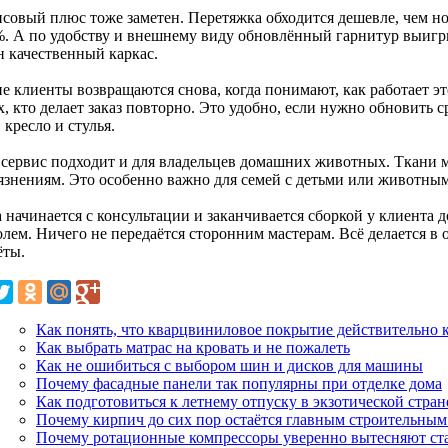
совый плюс тоже заметен. Перетяжка обходится дешевле, чем но
%. А по удобству и внешнему виду обновлённый гарнитур выигр
н качественный каркас.
е клиенты возвращаются снова, когда понимают, как работает эт
х, кто делает заказ повторно. Это удобно, если нужно обновить
 кресло и стулья.
 сервис подходит и для владельцев домашних животных. Ткани 
рязнениям. Это особенно важно для семей с детьми или животным
 начинается с консультации и заканчивается сборкой у клиента 
олем. Ничего не передаётся сторонним мастерам. Всё делается в 
ёты.
Как понять, что кварцвиниловое покрытие действительно 
Как выбрать матрас на кровать и не пожалеть
Как не ошибиться с выбором шин и дисков для машины
Почему фасадные панели так популярны при отделке дома
Как подготовиться к летнему отпуску в экзотической стран
Почему кирпич до сих пор остаётся главным строительны
Почему ротационные компрессоры уверенно вытесняют ст