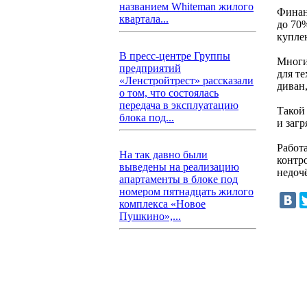
названием Whiteman жилого
Финан
квартала...
до 70
купле
В пресс-центре Группы
Многи
предприятий
для те
«Ленстройтрест» рассказали
диван,
о том, что состоялась
передача в эксплуатацию
Такой
блока под...
и заг
Работа
На так давно были
контр
выведены на реализацию
недоч
апартаменты в блоке под
номером пятнадцать жилого
комплекса «Новое
Пушкино»,...