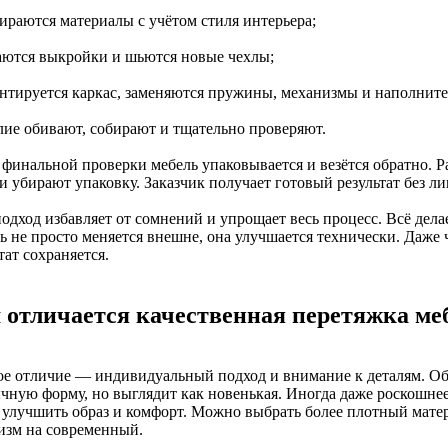
бираются материалы с учётом стиля интерьера;
даются выкройки и шьются новые чехлы;
онтируется каркас, заменяются пружины, механизмы и наполните
елие обивают, собирают и тщательно проверяют.
финальной проверки мебель упаковывается и везётся обратно. Ра
и убирают упаковку. Заказчик получает готовый результат без ли
одход избавляет от сомнений и упрощает весь процесс. Всё дела
ь не просто меняется внешне, она улучшается технически. Даже 
тат сохраняется.
 отличается качественная перетяжка ме
ое отличие — индивидуальный подход и внимание к деталям. Об
чную форму, но выглядит как новенькая. Иногда даже роскошнее
 улучшить образ и комфорт. Можно выбрать более плотный мате
изм на современный.