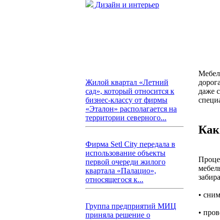
Дизайн и интерьер
Мебель
дорог
Жилой квартал «Летний
даже с
сад», который относится к
специ
бизнес-классу от фирмы
«Эталон» располагается на
территории северного...
Как
Фирма Setl City передала в
использование объекты
Проце
первой очереди жилого
мебел
квартала «Палацио»,
забира
относящегося к...
• сним
Группа предприятий МИЦ
• пров
приняла решение о