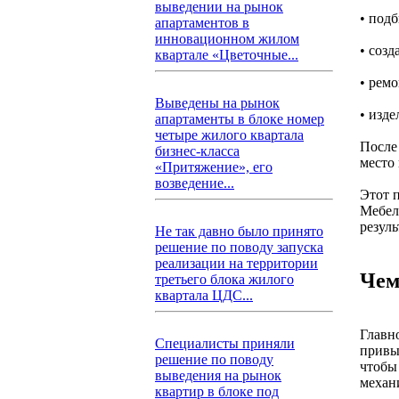
выведении на рынок
• под
апартаментов в
инновационном жилом
• соз
квартале «Цветочные...
• рем
Выведены на рынок
• изд
апартаменты в блоке номер
четыре жилого квартала
После 
бизнес-класса
место 
«Притяжение», его
возведение...
Этот п
Мебел
резуль
Не так давно было принято
решение по поводу запуска
реализации на территории
Чем
третьего блока жилого
квартала ЦДС...
Главн
Специалисты приняли
привы
решение по поводу
чтобы
выведения на рынок
механ
квартир в блоке под