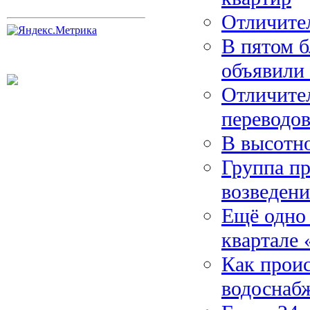
Отличите
В пятом б
объявили 
Отличите
переводо
В высотно
Группа п
возведен
Ещё одно 
квартале 
Как прои
водоснаб