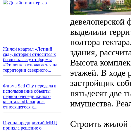
Дизайн и интерьер
девелоперской 
выделили терри
полтора гектар
Жилой квартал «Летний
здания, рассчит
сад», который относится к
бизнес-классу от фирмы
Высота комплек
«Эталон» располагается на
территории северного...
этажей. В ходе
застройщик соб
Фирма Setl City передала в
пятьдесят две 
использование объекты
первой очереди жилого
имущества. Реа
квартала «Палацио»,
относящегося к...
Строить жилой к
Группа предприятий МИЦ
приняла решение о