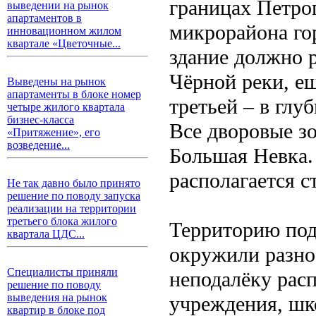
границах Петро
выведении на рынок
апартаментов в
микрорайона го
инновационном жилом
квартале «Цветочные...
здание должно 
Чёрной реки, ещ
Выведены на рынок
апартаменты в блоке номер
третьей – в глу
четыре жилого квартала
бизнес-класса
Все дворовые з
«Притяжение», его
возведение...
Большая Невка.
располагается с
Не так давно было принято
решение по поводу запуска
реализации на территории
третьего блока жилого
Территорию под
квартала ЦДС...
окружили разно
Специалисты приняли
неподалёку рас
решение по поводу
выведения на рынок
учреждения, шк
квартир в блоке под