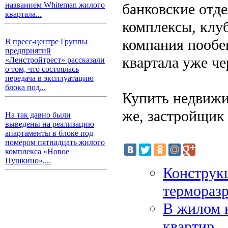
банковские отде
названием Whiteman жилого
квартала...
комплексы, клу
компания пообе
В пресс-центре Группы
предприятий
квартала уже че
«Ленстройтрест» рассказали
о том, что состоялась
передача в эксплуатацию
блока под...
Купить недвижи
же, застройщик 
На так давно были
выведены на реализацию
апартаменты в блоке под
номером пятнадцать жилого
комплекса «Новое
Пушкино»,...
Конструк
термораз
В жилом 
квартир