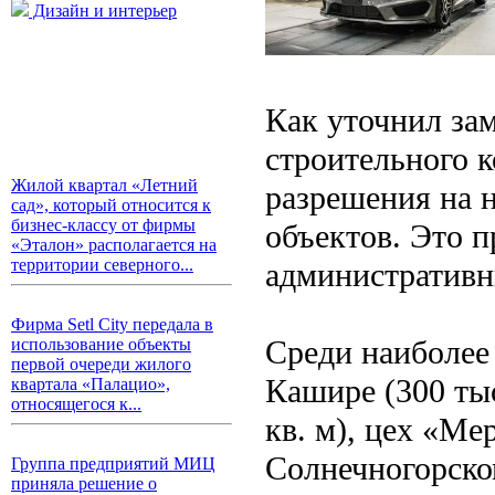
Дизайн и интерьер
Как уточнил зам
строительного 
Жилой квартал «Летний
разрешения на 
сад», который относится к
бизнес-классу от фирмы
объектов. Это п
«Эталон» располагается на
территории северного...
административн
Фирма Setl City передала в
Среди наиболее
использование объекты
первой очереди жилого
Кашире (300 тыс
квартала «Палацио»,
относящегося к...
кв. м), цех «Мер
Солнечногорско
Группа предприятий МИЦ
приняла решение о