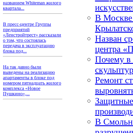
названием Whiteman жилого
искусств
квартала...
В Москве
В пресс-центре Группы
Крылатск
предприятий
«Ленстройтрест» рассказали
Назван ср
о том, что состоялась
передача в эксплуатацию
центра «
блока под...
Почему в
На так давно были
скульптур
выведены на реализацию
Ремонт ст
апартаменты в блоке под
номером пятнадцать жилого
выровнят
комплекса «Новое
Пушкино»,...
Защитные
производ
В Смольн
разрушен