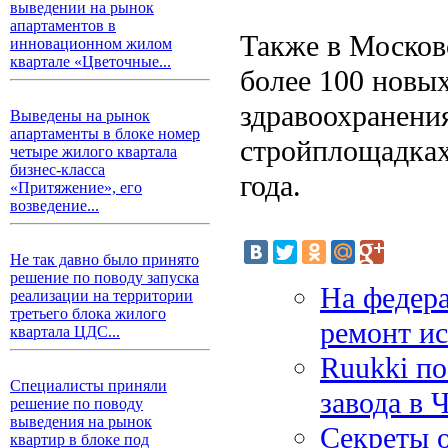
выведении на рынок
апартаментов в
Также в Московс
инновационном жилом
квартале «Цветочные...
более 100 новы
здравоохранения
Выведены на рынок
апартаменты в блоке номер
стройплощадках
четыре жилого квартала
бизнес-класса
года.
«Притяжение», его
возведение...
Не так давно было принято
решение по поводу запуска
На федер
реализации на территории
третьего блока жилого
ремонт и
квартала ЦДС...
Ruukki по
Специалисты приняли
завода в 
решение по поводу
выведения на рынок
Секреты 
квартир в блоке под