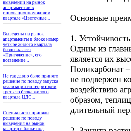
выведении на рынок
апартаментов в
инновационном жилом
Основные преи
квартале «Цветочные...
Выведены на рынок
1. Устойчивость
апартаменты в блоке номер
четыре жилого квартала
Одним из главн
бизнес-класса
«Притяжение», его
является их выс
возведение...
Поликарбонат –
Не так давно было принято
не подвержен к
решение по поводу запуска
реализации на территории
воздействию аг
третьего блока жилого
квартала ЦДС...
образом, тепли
длительный пери
Специалисты приняли
решение по поводу
выведения на рынок
2. Защита расте
квартир в блоке под