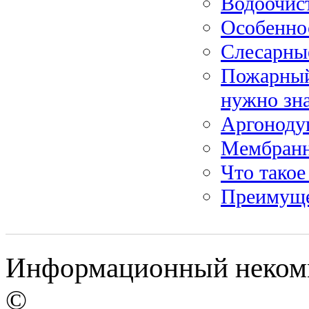
Водоочист
Особенно
Слесарные
Пожарный 
нужно зн
Аргонодуг
Мембранн
Что такое
Преимуще
Информационный некомм
©