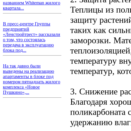
названием Whiteman жилого
Теплицы из пол
квартала...
защиту растени
В пресс-центре Группы
таких как сильн
предприятий
«Ленстройтрест» рассказали
заморозки. Мат
о том, что состоялась
передача в эксплуатацию
теплоизоляцией
блока под...
температуру вн
На так давно были
температур, кот
выведены на реализацию
апартаменты в блоке под
номером пятнадцать жилого
комплекса «Новое
3. Снижение рас
Пушкино»,...
Благодаря хоро
поликарбоната 
удержанию влаги