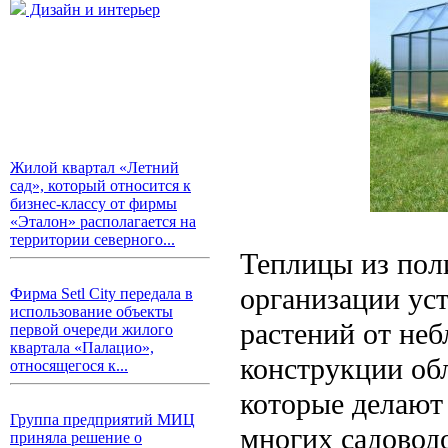
Дизайн и интерьер
Жилой квартал «Летний
сад», который относится к
бизнес-классу от фирмы
«Эталон» располагается на
территории северного...
Теплицы из пол
организации ус
Фирма Setl City передала в
использование объекты
растений от не
первой очереди жилого
квартала «Палацио»,
конструкции об
относящегося к...
которые делают
Группа предприятий МИЦ
многих садовод
приняла решение о