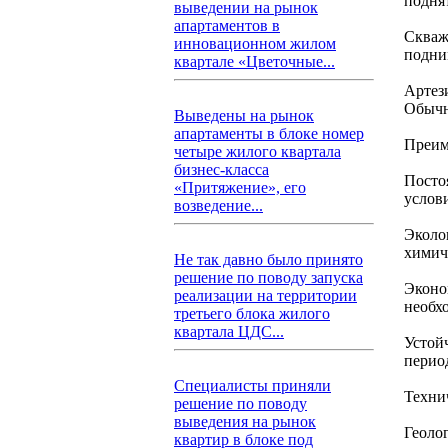
подня
выведении на рынок
апартаментов в
Скваж
инновационном жилом
подни
квартале «Цветочные...
Артез
Обычн
Выведены на рынок
апартаменты в блоке номер
Преим
четыре жилого квартала
бизнес-класса
Посто
«Притяжение», его
услов
возведение...
Эколог
химич
Не так давно было принято
решение по поводу запуска
Эконо
реализации на территории
необх
третьего блока жилого
квартала ЦДС...
Устой
перио
Специалисты приняли
Техни
решение по поводу
выведения на рынок
Геоло
квартир в блоке под