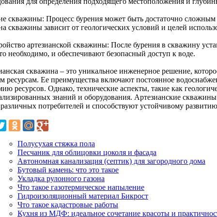
дования для определения подходящего местоположения и глуби
ие скважины: Процесс бурения может быть достаточно сложным 
на скважины зависит от геологических условий и целей использ
ройство артезианской скважины: После бурения в скважину уста
то необходимо, и обеспечивают безопасный доступ к воде.
ианская скважина – это уникальное инженерное решение, которо
м ресурсам. Ее преимущества включают постоянное водоснабжен
мию ресурсов. Однако, технические аспекты, такие как геологич
ализированных знаний и оборудования. Артезианские скважины
 различных потребителей и способствуют устойчивому развитию
Полусухая стяжка пола
Песчаник для облицовки цоколя и фасада
Автономная канализация (септик) для загородного дома
Бутовый камень: что это такое
Укладка рулонного газона
Что такое газотермическое напыление
Гидроизоляционный материал Бикрост
Что такое кадастровые работы
Кухня из МДФ: идеальное сочетание красоты и практичнос