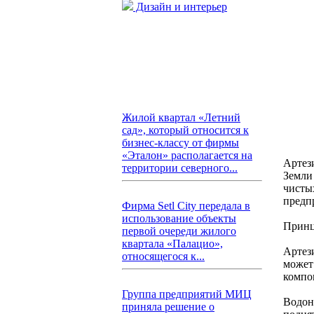
Дизайн и интерьер
Жилой квартал «Летний
сад», который относится к
бизнес-классу от фирмы
«Эталон» располагается на
Артез
территории северного...
Земли
чисты
предп
Фирма Setl City передала в
использование объекты
Принц
первой очереди жилого
квартала «Палацио»,
Артез
относящегося к...
может
компо
Группа предприятий МИЦ
Водон
приняла решение о