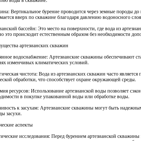
тию воды в скважине.
ина: Вертикальное бурение проводится через земные породы до 
мается вверх по скважине благодаря давлению водоносного слоя
ианский бассейн: Это место на поверхности, где вода из артези
о это происходит естественным образом без необходимости доп
ущества артезианских скважин
янное водоснабжение: Артезианские скважины обеспечивают ст
иях изменчивых климатических условий.
ическая чистота: Вода из артезианских скважин часто является 
еской обработки, что способствует охране окружающей среды.
мия ресурсов: Использование артезианской воды позволяет сэкон
одимости в покупке упакованной воды или обработке воды.
чивость к засухам: Артезианские скважины могут быть надежны
ды засухи.
ческие аспекты
гические исследования: Перед бурением артезианской скважины 