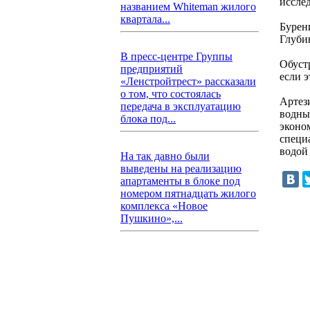
иссле
названием Whiteman жилого
квартала...
Бурен
Глуби
В пресс-центре Группы
Обуст
предприятий
если э
«Ленстройтрест» рассказали
о том, что состоялась
Артез
передача в эксплуатацию
водны
блока под...
эконо
специ
водой
На так давно были
выведены на реализацию
апартаменты в блоке под
номером пятнадцать жилого
комплекса «Новое
Пушкино»,...