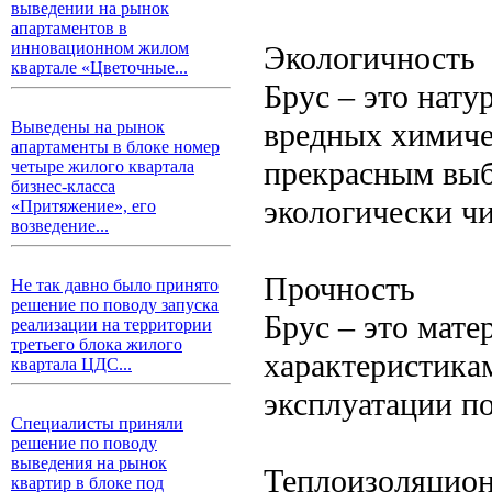
выведении на рынок
апартаментов в
инновационном жилом
Экологичность
квартале «Цветочные...
Брус – это нату
вредных химичес
Выведены на рынок
апартаменты в блоке номер
прекрасным выб
четыре жилого квартала
бизнес-класса
экологически чи
«Притяжение», его
возведение...
Прочность
Не так давно было принято
решение по поводу запуска
Брус – это мат
реализации на территории
третьего блока жилого
характеристикам
квартала ЦДС...
эксплуатации п
Специалисты приняли
решение по поводу
выведения на рынок
Теплоизоляцион
квартир в блоке под