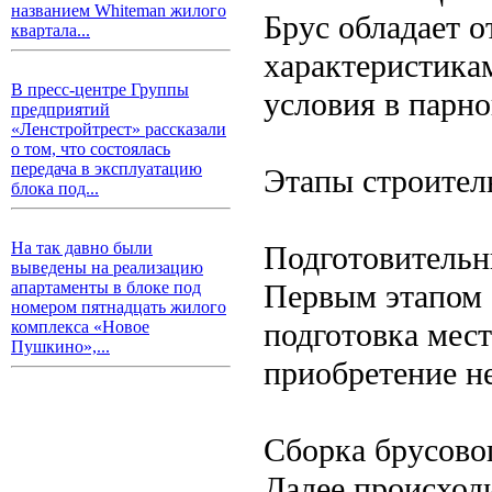
названием Whiteman жилого
Брус обладает 
квартала...
характеристикам
В пресс-центре Группы
условия в парно
предприятий
«Ленстройтрест» рассказали
о том, что состоялась
передача в эксплуатацию
Этапы строител
блока под...
На так давно были
Подготовительн
выведены на реализацию
Первым этапом с
апартаменты в блоке под
номером пятнадцать жилого
подготовка мест
комплекса «Новое
Пушкино»,...
приобретение н
Сборка брусово
Далее происходи