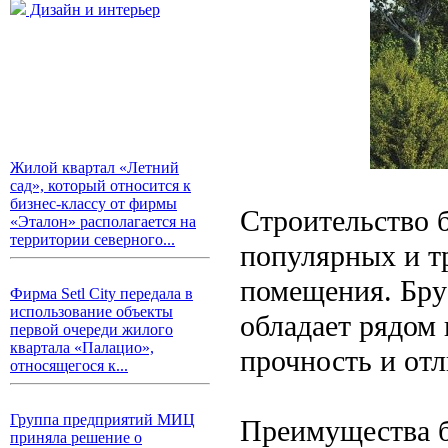
Дизайн и интерьер
Жилой квартал «Летний
сад», который относится к
бизнес-классу от фирмы
Строительство б
«Эталон» располагается на
территории северного...
популярных и т
помещения. Бру
Фирма Setl City передала в
использование объекты
обладает рядом 
первой очереди жилого
квартала «Палацио»,
прочность и от
относящегося к...
Группа предприятий МИЦ
Преимущества б
приняла решение о