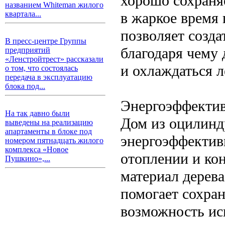
хорошо сохраняе
названием Whiteman жилого
в жаркое время
квартала...
позволяет созд
В пресс-центре Группы
благодаря чему 
предприятий
«Ленстройтрест» рассказали
и охлаждаться л
о том, что состоялась
передача в эксплуатацию
блока под...
Энергоэффекти
На так давно были
Дом из оцилинд
выведены на реализацию
апартаменты в блоке под
энергоэффектив
номером пятнадцать жилого
комплекса «Новое
отоплении и ко
Пушкино»,...
материал дерева
помогает сохран
возможность ис