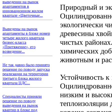
выведении на рынок
Природный и эк
апартаментов в
инновационном жилом
Оцилиндрованно
квартале «Цветочные...
экологически ч
Выведены на рынок
древесины хвой
апартаменты в блоке номер
четыре жилого квартала
чистых районах
бизнес-класса
«Притяжение», его
химических доба
возведение...
животным и рас
Не так давно было принято
решение по поводу запуска
реализации на территории
Устойчивость к
третьего блока жилого
квартала ЦДС...
Оцилиндрованно
низким и высок
Специалисты приняли
решение по поводу
теплоизоляции 
выведения на рынок
квартир в блоке под