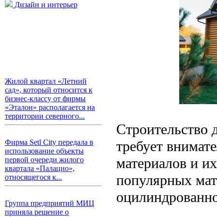
Дизайн и интерьер
Жилой квартал «Летний
сад», который относится к
бизнес-классу от фирмы
«Эталон» располагается на
территории северного...
Строительство 
требует внимат
Фирма Setl City передала в
использование объекты
материалов и и
первой очереди жилого
квартала «Палацио»,
популярных мат
относящегося к...
оцилиндрованно
Группа предприятий МИЦ
приняла решение о