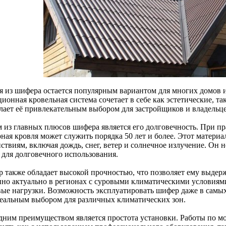
я из шифера остается популярным вариантом для многих домов и
ционная кровельная система сочетает в себе как эстетические, 
елает её привлекательным выбором для застройщиков и владельц
 из главных плюсов шифера является его долговечность. При п
ная кровля может служить порядка 50 лет и более. Этот матери
ствиям, включая дождь, снег, ветер и солнечное излучение. Он н
 для долговечного использования.
 также обладает высокой прочностью, что позволяет ему выдерж
нно актуально в регионах с суровыми климатическими условиям
вые нагрузки. Возможность эксплуатировать шифер даже в самы
деальным выбором для различных климатических зон.
дним преимуществом является простота установки. Работы по 