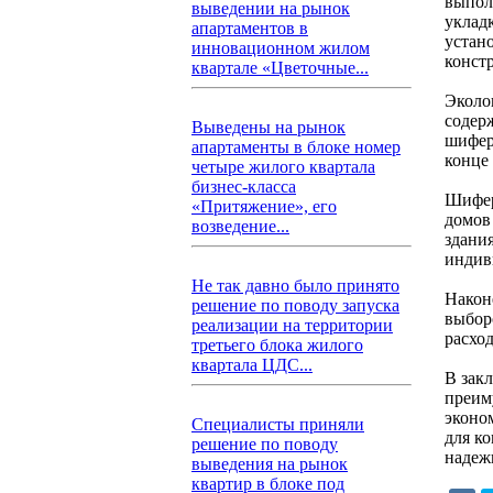
выпол
выведении на рынок
укладк
апартаментов в
устан
инновационном жилом
конст
квартале «Цветочные...
Эколо
содер
Выведены на рынок
шифер
апартаменты в блоке номер
конце
четыре жилого квартала
бизнес-класса
Шифер
«Притяжение», его
домов
возведение...
здани
индив
Не так давно было принято
Након
решение по поводу запуска
выбор
реализации на территории
расхо
третьего блока жилого
квартала ЦДС...
В зак
преиму
эконо
Специалисты приняли
для к
решение по поводу
надеж
выведения на рынок
квартир в блоке под