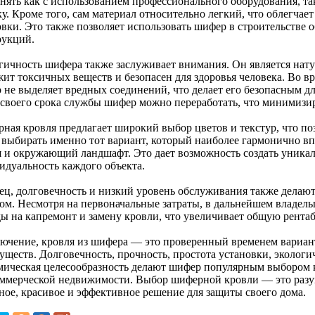
нять как с использованием профессионального оборудования, так
у. Кроме того, сам материал относительно легкий, что облегчае
овки. Это также позволяет использовать шифер в строительстве 
рукций.
гичность шифера также заслуживает внимания. Он является нат
жит токсичных веществ и безопасен для здоровья человека. Во в
 не выделяет вредных соединений, что делает его безопасным д
 своего срока службы шифер можно переработать, что минимизир
ная кровля предлагает широкий выбор цветов и текстур, что по
 выбирать именно тот вариант, который наиболее гармонично в
я и окружающий ландшафт. Это дает возможность создать уника
идуальность каждого объекта.
ец, долговечность и низкий уровень обслуживания также дела
ом. Несмотря на первоначальные затраты, в дальнейшем владель
ды на капремонт и замену кровли, что увеличивает общую рента
лючение, кровля из шифера — это проверенный временем вариа
ществ. Долговечность, прочность, простота установки, экологич
мическая целесообразность делают шифер популярным выбором к
оммерческой недвижимости. Выбор шиферной кровли — это разум
ное, красивое и эффективное решение для защиты своего дома.