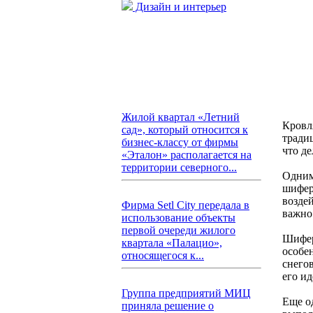
Дизайн и интерьер
Жилой квартал «Летний
Кровл
сад», который относится к
тради
бизнес-классу от фирмы
что д
«Эталон» располагается на
территории северного...
Одним
шифер
воздей
Фирма Setl City передала в
важно
использование объекты
первой очереди жилого
Шифер
квартала «Палацио»,
особе
относящегося к...
снего
его и
Группа предприятий МИЦ
Еще о
приняла решение о