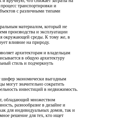
 и вручную, что снижает затраты на
т процесс транспортировки и
объектов с различными типами
уральным материалом, который не
ремя производства и эксплуатации
ля окружающей среды. К тому же, в
ует влияние на природу.
зволяет архитекторам и владельцам
писывается в общую архитектуру
льный стиль и подчеркнуть
ют шифер экономически выгодным
цы могут значительно сократить
бельность инвестиций в недвижимость.
нт, обладающий множеством
ность, разнообразие в дизайне и
ак для индивидуальных домов, так и
ное решение для тех, кто ищет