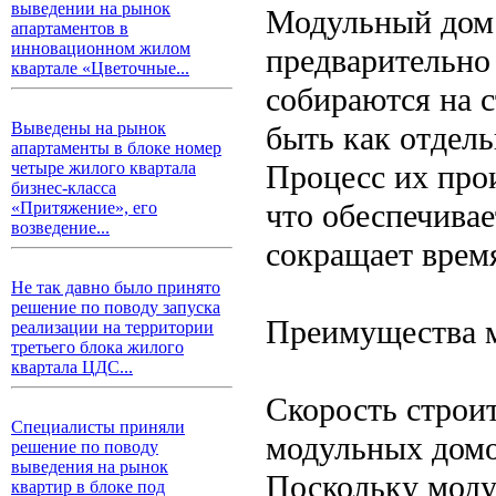
выведении на рынок
Модульный дом 
апартаментов в
инновационном жилом
предварительно
квартале «Цветочные...
собираются на 
Выведены на рынок
быть как отдел
апартаменты в блоке номер
Процесс их прои
четыре жилого квартала
бизнес-класса
что обеспечивае
«Притяжение», его
возведение...
сокращает время
Не так давно было принято
решение по поводу запуска
Преимущества 
реализации на территории
третьего блока жилого
квартала ЦДС...
Скорость строи
Специалисты приняли
модульных домо
решение по поводу
выведения на рынок
Поскольку модул
квартир в блоке под