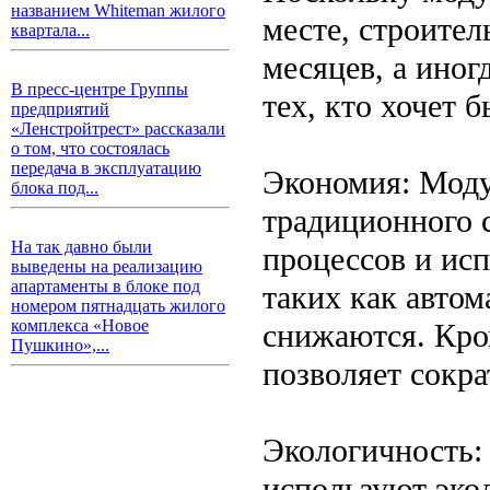
названием Whiteman жилого
месте, строител
квартала...
месяцев, а иног
В пресс-центре Группы
тех, кто хочет 
предприятий
«Ленстройтрест» рассказали
о том, что состоялась
передача в эксплуатацию
Экономия: Моду
блока под...
традиционного с
На так давно были
процессов и ис
выведены на реализацию
апартаменты в блоке под
таких как автом
номером пятнадцать жилого
комплекса «Новое
снижаются. Кром
Пушкино»,...
позволяет сокра
Экологичность:
используют эко