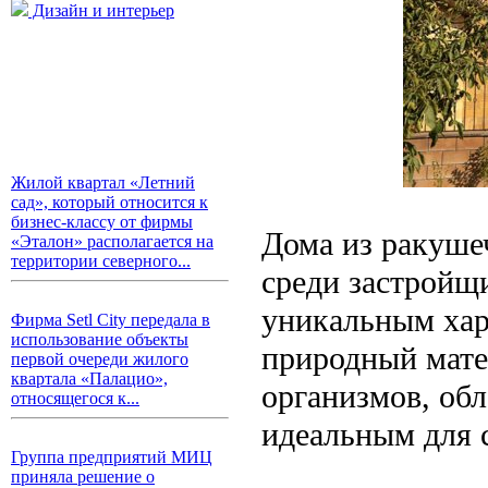
Дизайн и интерьер
Жилой квартал «Летний
сад», который относится к
бизнес-классу от фирмы
Дома из ракуше
«Эталон» располагается на
территории северного...
среди застройщ
уникальным хар
Фирма Setl City передала в
использование объекты
природный мате
первой очереди жилого
квартала «Палацио»,
организмов, обл
относящегося к...
идеальным для 
Группа предприятий МИЦ
приняла решение о