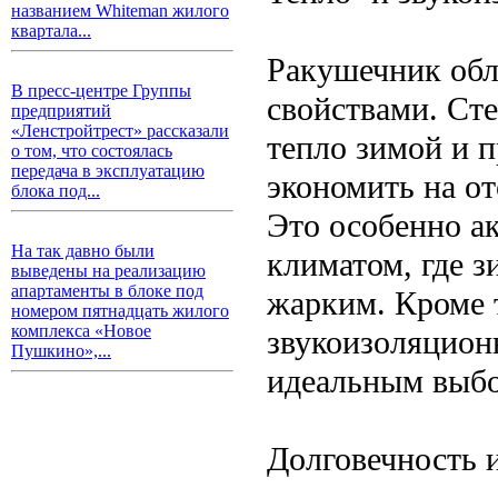
названием Whiteman жилого
квартала...
Ракушечник об
В пресс-центре Группы
свойствами. Сте
предприятий
«Ленстройтрест» рассказали
тепло зимой и п
о том, что состоялась
передача в эксплуатацию
экономить на о
блока под...
Это особенно а
На так давно были
климатом, где з
выведены на реализацию
апартаменты в блоке под
жарким. Кроме 
номером пятнадцать жилого
комплекса «Новое
звукоизоляционн
Пушкино»,...
идеальным выбо
Долговечность 