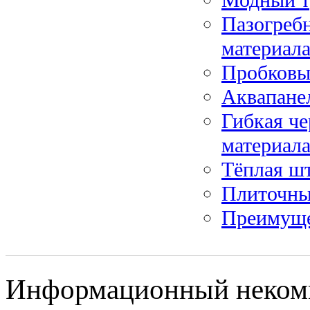
Пазогребн
материал
Пробковы
Аквапане
Гибкая че
материал
Тёплая ш
Плиточны
Преимуще
Информационный некомм