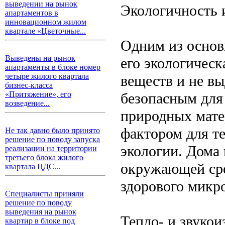
выведении на рынок
Экологичность 
апартаментов в
инновационном жилом
квартале «Цветочные...
Одним из основ
Выведены на рынок
его экологическ
апартаменты в блоке номер
четыре жилого квартала
веществ и не вы
бизнес-класса
безопасным для
«Притяжение», его
возведение...
природных мате
фактором для те
Не так давно было принято
решение по поводу запуска
экологии. Дома 
реализации на территории
третьего блока жилого
окружающей сре
квартала ЦДС...
здорового микр
Специалисты приняли
решение по поводу
выведения на рынок
Тепло- и звукои
квартир в блоке под