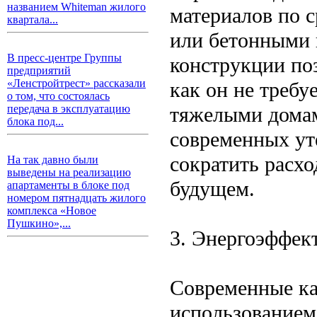
названием Whiteman жилого
материалов по 
квартала...
или бетонными 
В пресс-центре Группы
конструкции поз
предприятий
«Ленстройтрест» рассказали
как он не требу
о том, что состоялась
тяжелыми домам
передача в эксплуатацию
блока под...
современных ут
сократить расх
На так давно были
выведены на реализацию
будущем.
апартаменты в блоке под
номером пятнадцать жилого
комплекса «Новое
Пушкино»,...
3. Энергоэффек
Современные ка
использованием