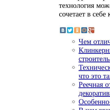
технология мож
сочетает в себе
Чем отли
Клинкерн
строител
Техническ
что это т
Реечная о
декорати
Особенно