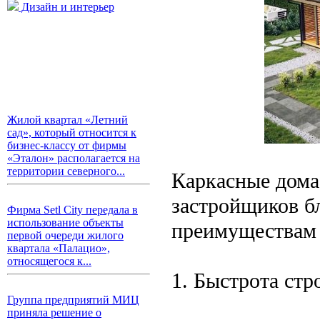
Дизайн и интерьер
Жилой квартал «Летний
сад», который относится к
бизнес-классу от фирмы
«Эталон» располагается на
территории северного...
Каркасные дома
застройщиков б
Фирма Setl City передала в
использование объекты
преимуществам 
первой очереди жилого
квартала «Палацио»,
относящегося к...
1. Быстрота стр
Группа предприятий МИЦ
приняла решение о