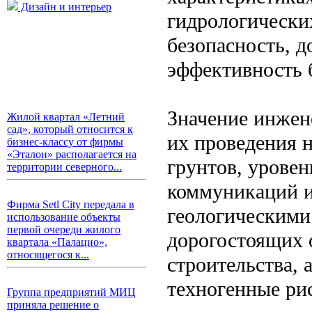
Дизайн и интерьер
гидрологических
безопасность, 
эффективность 
Значение инжен
Жилой квартал «Летний
сад», который относится к
их проведения 
бизнес-классу от фирмы
«Эталон» располагается на
грунтов, урове
территории северного...
коммуникаций и
Фирма Setl City передала в
геологическими
использование объекты
первой очереди жилого
дорогостоящих 
квартала «Палацио»,
относящегося к...
строительства, 
техногенные ри
Группа предприятий МИЦ
приняла решение о