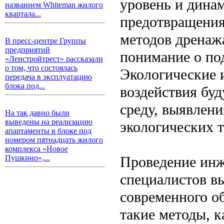
уровень и динам
названием Whiteman жилого
квартала...
предотвращения
методов дренаж
В пресс-центре Группы
предприятий
понимание о под
«Ленстройтрест» рассказали
о том, что состоялась
Экологические 
передача в эксплуатацию
блока под...
воздействия бу
среду, выявлен
На так давно были
выведены на реализацию
экологических 
апартаменты в блоке под
номером пятнадцать жилого
комплекса «Новое
Проведение инж
Пушкино»,...
специалистов в
современного о
такие методы, к