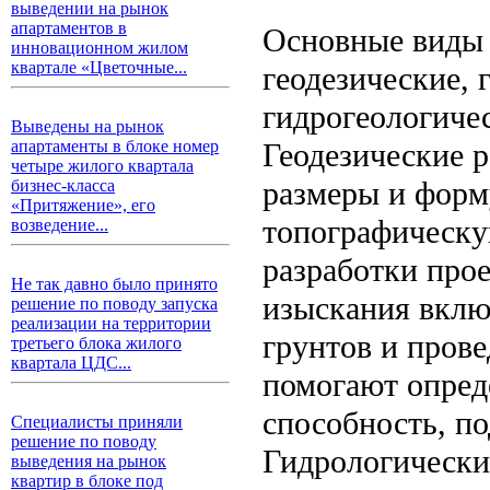
выведении на рынок
апартаментов в
Основные виды
инновационном жилом
квартале «Цветочные...
геодезические, 
гидрогеологичес
Выведены на рынок
Геодезические 
апартаменты в блоке номер
четыре жилого квартала
размеры и форму
бизнес-класса
«Притяжение», его
топографическу
возведение...
разработки про
Не так давно было принято
изыскания вклю
решение по поводу запуска
реализации на территории
грунтов и пров
третьего блока жилого
квартала ЦДС...
помогают опред
способность, п
Специалисты приняли
решение по поводу
Гидрологически
выведения на рынок
квартир в блоке под