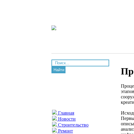
Пр
Найти
Проце
этапо
соору
креат
Исход
Главная
Первы
Новости
описы
Строительство
анали
Ремонт