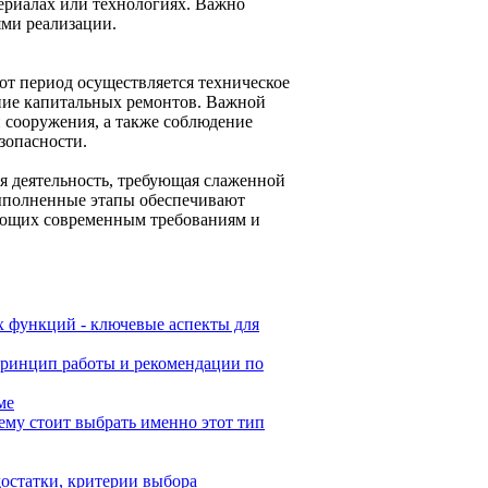
ериалах или технологиях. Важно
ми реализации.
тот период осуществляется техническое
ние капитальных ремонтов. Важной
и сооружения, а также соблюдение
зопасности.
я деятельность, требующая слаженной
выполненные этапы обеспечивают
ающих современным требованиям и
х функций - ключевые аспекты для
принцип работы и рекомендации по
ме
му стоит выбрать именно этот тип
остатки, критерии выбора