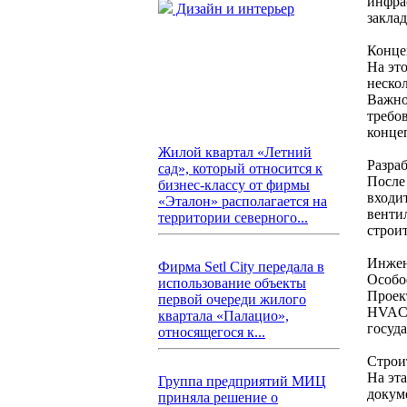
инфра
Дизайн и интерьер
закла
Конце
На эт
неско
Важно
требо
конце
Жилой квартал «Летний
Разра
сад», который относится к
После
бизнес-классу от фирмы
входи
«Эталон» располагается на
венти
территории северного...
строи
Инжен
Фирма Setl City передала в
Особо
использование объекты
Проек
первой очереди жилого
HVAC-
квартала «Палацио»,
госуд
относящегося к...
Строи
На эт
Группа предприятий МИЦ
докум
приняла решение о