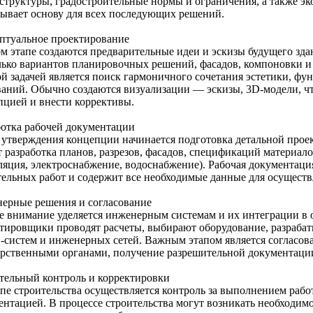
структуры, градостроительные нормы и ограничения, а также эк
дывает основу для всех последующих решений.
птуальное проектирование
ом этапе создаются предварительные идеи и эскизы будущего зда
лько вариантов планировочных решений, фасадов, компоновки 
й задачей является поиск гармоничного сочетания эстетики, фу
ваний. Обычно создаются визуализации — эскизы, 3D-модели, чт
пцией и внести коррективы.
ботка рабочей документации
 утверждения концепции начинается подготовка детальной проек
т разработка планов, разрезов, фасадов, спецификаций материал
ляция, электроснабжение, водоснабжение). Рабочая документаци
тельных работ и содержит все необходимые данные для осуществ
ерные решения и согласование
е внимание уделяется инженерным системам и их интеграции в
тировщики проводят расчеты, выбирают оборудование, разраба
систем и инженерных сетей. Важным этапом является согласов
арственными органами, получение разрешительной документации
тельный контроль и корректировки
апе строительства осуществляется контроль за выполнением рабо
ентацией. В процессе строительства могут возникать необходимо