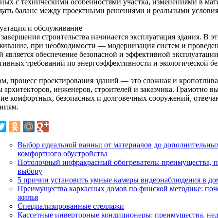
нных с техническими особенностями участка, изменениями в мат
дать баланс между проектными решениями и реальными условия
уатация и обслуживание
 завершения строительства начинается эксплуатация здания. В э
живание, при необходимости — модернизация систем и проведе
ей является обеспечение безопасной и эффективной эксплуатаци
тивных требований по энергоэффективности и экологической бе
ом, процесс проектирования зданий — это сложная и кропотлива
ы архитекторов, инженеров, строителей и заказчика. Грамотно 
ние комфортных, безопасных и долговечных сооружений, отвеч
ниям.
Выбор идеальной ванны: от материалов до дополнительны
комфортного обустройства
Потолочный инфракрасный обогреватель: преимущества, 
выбору
5 причин установить умные камеры видеонаблюдения в до
Преимущества каркасных домов по финской методике: поче
жилья
Специализированные стеллажи
Кассетные инверторные кондиционеры: преимущества, нед