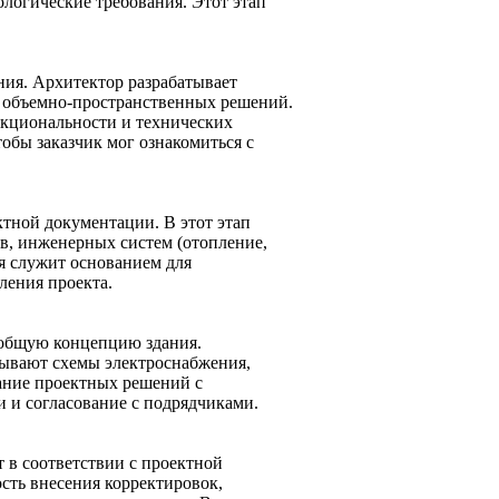
ологические требования. Этот этап
ния. Архитектор разрабатывает
и объемно-пространственных решений.
нкциональности и технических
обы заказчик мог ознакомиться с
тной документации. В этот этап
ов, инженерных систем (отопление,
я служит основанием для
ления проекта.
 общую концепцию здания.
тывают схемы электроснабжения,
ание проектных решений с
 и согласование с подрядчиками.
т в соответствии с проектной
сть внесения корректировок,