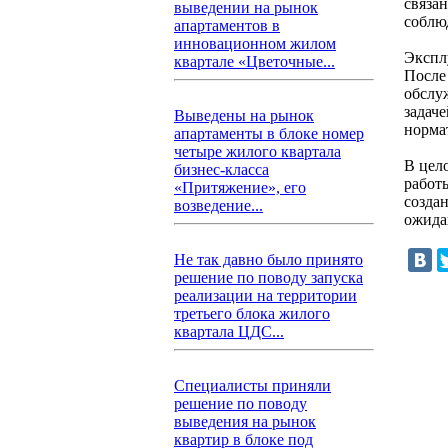
связа
выведении на рынок
соблю
апартаментов в
инновационном жилом
Экспл
квартале «Цветочные...
После
обслу
задач
Выведены на рынок
норма
апартаменты в блоке номер
четыре жилого квартала
В цел
бизнес-класса
работ
«Притяжение», его
созда
возведение...
ожида
Не так давно было принято
решение по поводу запуска
реализации на территории
третьего блока жилого
квартала ЦДС...
Специалисты приняли
решение по поводу
выведения на рынок
квартир в блоке под