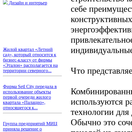
Дизайн и интерьер
себе преимущес
конструктивных
энергоэффективн
привлекательно
индивидуальные
Жилой квартал «Летний
сад», который относится к
бизнес-классу от фирмы
«Эталон» располагается на
Что представля
территории северного...
Фирма Setl City передала в
Комбинированны
использование объекты
первой очереди жилого
используются р
квартала «Палацио»,
относящегося к...
технологии для
Обычно это соче
Группа предприятий МИЦ
приняла решение о