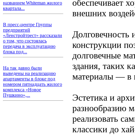
обеспечивает х
названием Whiteman жилого
квартала...
внешних воздей
В пресс-центре Группы
предприятий
Долговечность 
«Ленстройтрест» рассказали
о том, что состоялась
конструкции по
передача в эксплуатацию
блока под...
долговечные ма
здания, таких к
На так давно были
выведены на реализацию
материалы — в 
апартаменты в блоке под
номером пятнадцать жилого
комплекса «Новое
Эстетика и архи
Пушкино»,...
разнообразию м
реализовать са
классики до хай