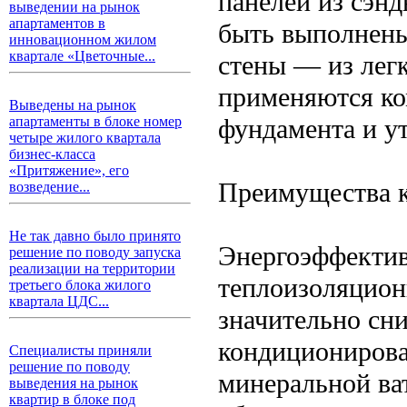
панелей из сэн
выведении на рынок
апартаментов в
быть выполнены
инновационном жилом
квартале «Цветочные...
стены — из лег
применяются ко
Выведены на рынок
фундамента и у
апартаменты в блоке номер
четыре жилого квартала
бизнес-класса
«Притяжение», его
Преимущества 
возведение...
Не так давно было принято
Энергоэффектив
решение по поводу запуска
реализации на территории
теплоизоляцион
третьего блока жилого
квартала ЦДС...
значительно сни
кондиционирова
Специалисты приняли
решение по поводу
минеральной ва
выведения на рынок
квартир в блоке под