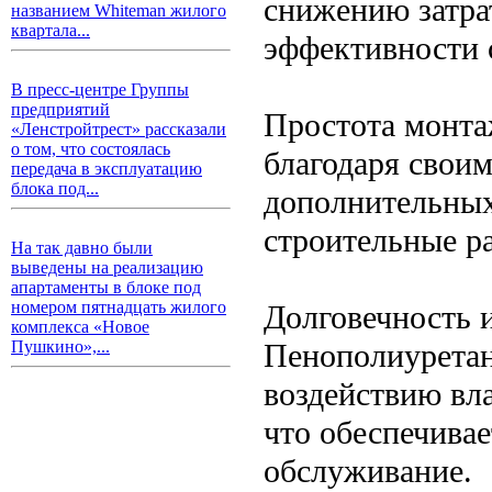
снижению затра
названием Whiteman жилого
квартала...
эффективности 
В пресс-центре Группы
предприятий
Простота монта
«Ленстройтрест» рассказали
о том, что состоялась
благодаря своим
передача в эксплуатацию
блока под...
дополнительных
строительные р
На так давно были
выведены на реализацию
апартаменты в блоке под
номером пятнадцать жилого
Долговечность 
комплекса «Новое
Пенополиуретан
Пушкино»,...
воздействию вла
что обеспечива
обслуживание.