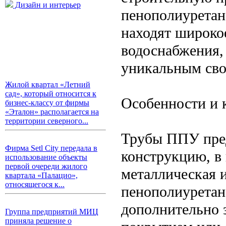
Дизайн и интерьер
пенополиуретан
находят широко
водоснабжения,
уникальным сво
Жилой квартал «Летний
сад», который относится к
Особенности и 
бизнес-классу от фирмы
«Эталон» располагается на
территории северного...
Трубы ППУ пре
Фирма Setl City передала в
конструкцию, в
использование объекты
первой очереди жилого
металлическая 
квартала «Палацио»,
относящегося к...
пенополиуретан
дополнительно
Группа предприятий МИЦ
приняла решение о