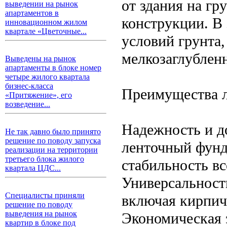
от здания на гр
выведении на рынок
апартаментов в
конструкции. В 
инновационном жилом
квартале «Цветочные...
условий грунта
мелкозаглублен
Выведены на рынок
апартаменты в блоке номер
четыре жилого квартала
бизнес-класса
Преимущества л
«Притяжение», его
возведение...
Надежность и д
Не так давно было принято
решение по поводу запуска
ленточный фунд
реализации на территории
третьего блока жилого
стабильность вс
квартала ЦДС...
Универсальност
Специалисты приняли
включая кирпич
решение по поводу
выведения на рынок
Экономическая 
квартир в блоке под