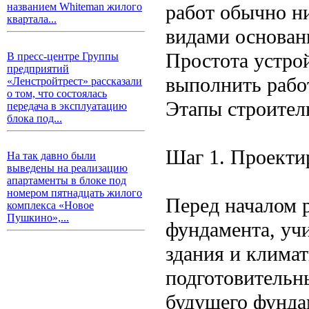
работ обычно н
названием Whiteman жилого
квартала...
видами основан
Простота устрой
В пресс-центре Группы
предприятий
выполнить рабо
«Ленстройтрест» рассказали
о том, что состоялась
Этапы строител
передача в эксплуатацию
блока под...
Шаг 1. Проекти
На так давно были
выведены на реализацию
апартаменты в блоке под
номером пятнадцать жилого
Перед началом 
комплекса «Новое
Пушкино»,...
фундамента, уч
здания и климат
подготовительны
будущего фундам