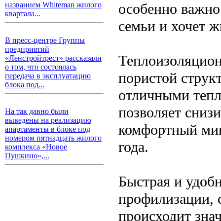
особенно важно 
названием Whiteman жилого
квартала...
семьи и хочет ж
В пресс-центре Группы
предприятий
Теплоизоляцион
«Ленстройтрест» рассказали
о том, что состоялась
пористой струк
передача в эксплуатацию
блока под...
отличными тепл
позволяет снизи
На так давно были
выведены на реализацию
комфортный мик
апартаменты в блоке под
номером пятнадцать жилого
года.
комплекса «Новое
Пушкино»,...
Быстрая и удобн
профилизации, с
происходит знач