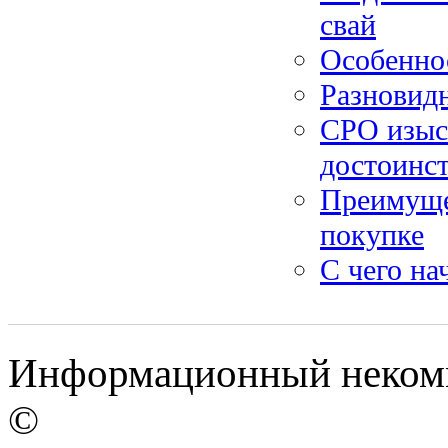
свай
Особенно
Разновид
СРО изыск
достоинс
Преимущес
покупке
С чего на
Информационный некомм
©