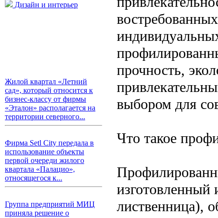
привлекательно
Дизайн и интерьер
востребованных
индивидуальных
профилированный
прочность, эко
Жилой квартал «Летний
привлекательны
сад», который относится к
бизнес-классу от фирмы
выбором для со
«Эталон» располагается на
территории северного...
Что такое проф
Фирма Setl City передала в
использование объекты
первой очереди жилого
Профилированны
квартала «Палацио»,
относящегося к...
изготовленный и
лиственница), 
Группа предприятий МИЦ
приняла решение о