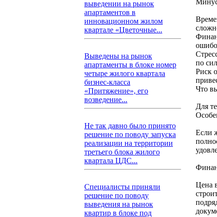
Мину
выведении на рынок
апартаментов в
Времен
инновационном жилом
сложн
квартале «Цветочные...
Финан
ошибо
Стресс
Выведены на рынок
по сил
апартаменты в блоке номер
Риск 
четыре жилого квартала
приве
бизнес-класса
Что в
«Притяжение», его
возведение...
Для т
Особе
Не так давно было принято
Если ж
решение по поводу запуска
полно
реализации на территории
удовл
третьего блока жилого
квартала ЦДС...
Финан
Цена 
Специалисты приняли
строи
решение по поводу
подря
выведения на рынок
докум
квартир в блоке под