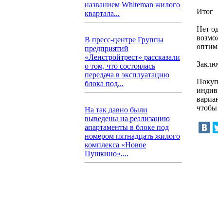
названием Whiteman жилого
Итог
квартала...
Нет о
возмо
В пресс-центре Группы
оптим
предприятий
«Ленстройтрест» рассказали
Заклю
о том, что состоялась
передача в эксплуатацию
Покуп
блока под...
индив
вариа
чтобы
На так давно были
выведены на реализацию
апартаменты в блоке под
номером пятнадцать жилого
комплекса «Новое
Пушкино»,...