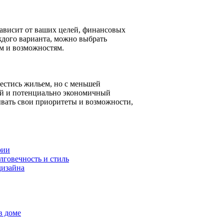
зависит от ваших целей, финансовых
дого варианта, можно выбрать
м и возможностям.
естись жильем, но с меньшей
ий и потенциально экономичный
ывать свои приоритеты и возможности,
рии
лговечность и стиль
дизайна
в доме