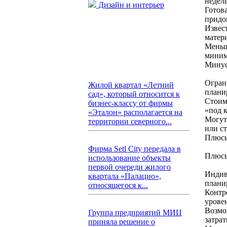
недель
Дизайн и интерьер
Готов
придо
Извес
матер
Меньш
миним
Мину
Огран
Жилой квартал «Летний
плани
сад», который относится к
Стоим
бизнес-классу от фирмы
«под 
«Эталон» располагается на
Могут
территории северного...
или с
Плюсы
Фирма Setl City передала в
Плюс
использование объекты
первой очереди жилого
Индив
квартала «Палацио»,
планир
относящегося к...
Контр
урове
Возмо
Группа предприятий МИЦ
затра
приняла решение о