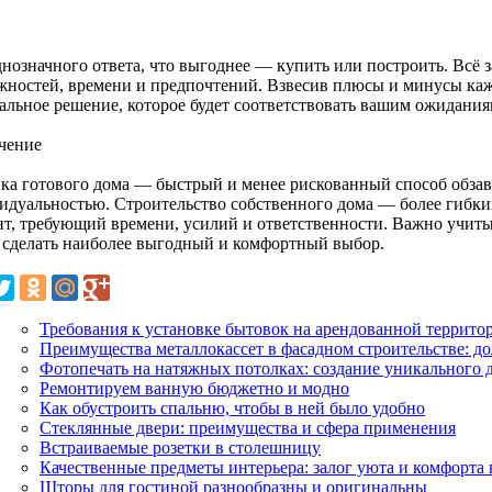
днозначного ответа, что выгоднее — купить или построить. Всё 
жностей, времени и предпочтений. Взвесив плюсы и минусы каж
альное решение, которое будет соответствовать вашим ожидания
чение
ка готового дома — быстрый и менее рискованный способ обзав
идуальностью. Строительство собственного дома — более гибк
нт, требующий времени, усилий и ответственности. Важно учит
 сделать наиболее выгодный и комфортный выбор.
Требования к установке бытовок на арендованной террито
Преимущества металлокассет в фасадном строительстве: до
Фотопечать на натяжных потолках: создание уникального 
Ремонтируем ванную бюджетно и модно
Как обустроить спальню, чтобы в ней было удобно
Стеклянные двери: преимущества и сфера применения
Встраиваемые розетки в столешницу
Качественные предметы интерьера: залог уюта и комфорта 
Шторы для гостиной разнообразны и оригинальны