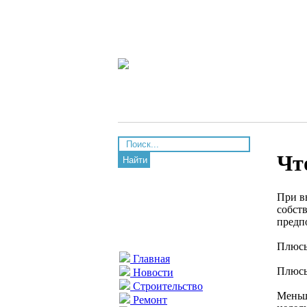
Чт
Найти
При в
собст
предп
Плюсы
Главная
Плюс
Новости
Строительство
Меньш
Ремонт