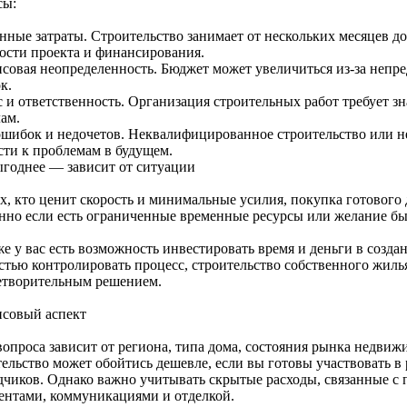
сы:
ные затраты. Строительство занимает от нескольких месяцев до 
ости проекта и финансирования.
совая неопределенность. Бюджет может увеличиться из-за непре
к.
 и ответственность. Организация строительных работ требует зн
ам.
ошибок и недочетов. Неквалифицированное строительство или 
сти к проблемам в будущем.
ыгоднее — зависит от ситуации
ех, кто ценит скорость и минимальные усилия, покупка готового
нно если есть ограниченные временные ресурсы или желание быс
е у вас есть возможность инвестировать время и деньги в созда
стью контролировать процесс, строительство собственного жиль
етворительным решением.
совый аспект
вопроса зависит от региона, типа дома, состояния рынка недвиж
тельство может обойтись дешевле, если вы готовы участвовать в
дчиков. Однако важно учитывать скрытые расходы, связанные с
ентами, коммуникациями и отделкой.