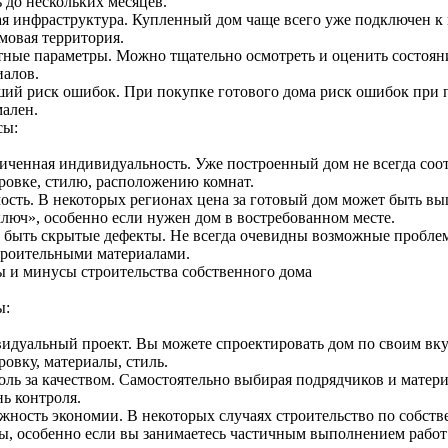
 до нескольких месяцев.
ая инфраструктура. Купленный дом чаще всего уже подключен к 
мовая территория.
тные параметры. Можно тщательно осмотреть и оценить состояни
иалов.
ий риск ошибок. При покупке готового дома риск ошибок при 
ален.
сы:
иченная индивидуальность. Уже построенный дом не всегда соо
ровке, стилю, расположению комнат.
ость. В некоторых регионах цена за готовый дом может быть вы
ключ», особенно если нужен дом в востребованном месте.
 быть скрытые дефекты. Не всегда очевидны возможные пробле
троительными материалами.
 и минусы строительства собственного дома
ы:
идуальный проект. Вы можете спроектировать дом по своим вку
овку, материалы, стиль.
оль за качеством. Самостоятельно выбирая подрядчиков и матер
нь контроля.
жность экономии. В некоторых случаях строительство по собств
ты, особенно если вы занимаетесь частичным выполнением работ