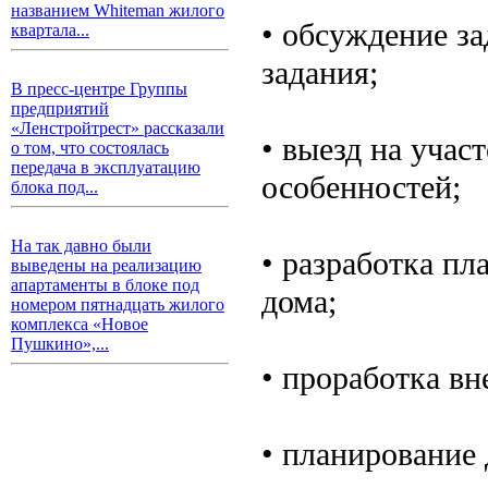
названием Whiteman жилого
• обсуждение за
квартала...
задания;
В пресс-центре Группы
предприятий
«Ленстройтрест» рассказали
• выезд на учас
о том, что состоялась
передача в эксплуатацию
особенностей;
блока под...
На так давно были
• разработка п
выведены на реализацию
апартаменты в блоке под
дома;
номером пятнадцать жилого
комплекса «Новое
Пушкино»,...
• проработка вн
• планирование