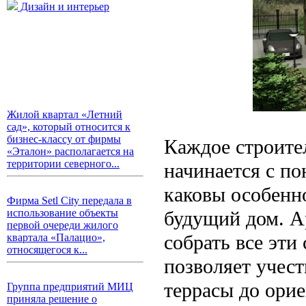
Дизайн и интерьер
Жилой квартал «Летний
сад», который относится к
бизнес-классу от фирмы
Каждое строите
«Эталон» располагается на
территории северного...
начинается с п
каковы особенно
Фирма Setl City передала в
будущий дом. А
использование объекты
первой очереди жилого
собрать все эти
квартала «Палацио»,
относящегося к...
позволяет учес
террасы до орие
Группа предприятий МИЦ
приняла решение о