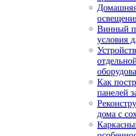
Домашняя
освещения
Винный по
условия д
Устройств
отдельной
оборудов
Как постр
панелей з
Реконстру
дома с со
Каркасный
особеннос