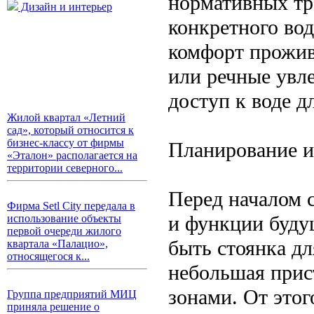
нормативных тр
Дизайн и интерьер
конкретного во
комфорт прожив
или речные увле
доступ к воде д
Жилой квартал «Летний
сад», который относится к
бизнес-классу от фирмы
Планирование и
«Эталон» располагается на
территории северного...
Перед началом 
Фирма Setl City передала в
и функции буду
использование объекты
первой очереди жилого
быть стоянка дл
квартала «Палацио»,
относящегося к...
небольшая прис
зонами. От этог
Группа предприятий МИЦ
приняла решение о