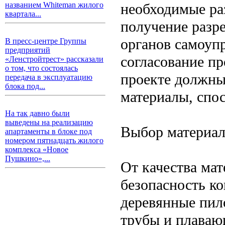
необходимые ра
названием Whiteman жилого
квартала...
получение разр
органов самоуп
В пресс-центре Группы
предприятий
согласование п
«Ленстройтрест» рассказали
о том, что состоялась
проекте должны
передача в эксплуатацию
блока под...
материалы, спо
На так давно были
выведены на реализацию
Выбор материа
апартаменты в блоке под
номером пятнадцать жилого
комплекса «Новое
Пушкино»,...
От качества мат
безопасность к
деревянные пил
трубы и плаваю