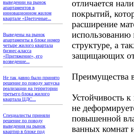
отличается нал
выведении на рынок
апартаментов в
покрытий, кото
инновационном жилом
квартале «Цветочные...
расширение мате
использованию 
Выведены на рынок
апартаменты в блоке номер
структуре, а та
четыре жилого квартала
бизнес-класса
защищающих от 
«Притяжение», его
возведение...
Преимущества в
Не так давно было принято
решение по поводу запуска
реализации на территории
третьего блока жилого
Устойчивость к 
квартала ЦДС...
не деформирует
Специалисты приняли
повышенной вла
решение по поводу
выведения на рынок
ванных комнат 
квартир в блоке под