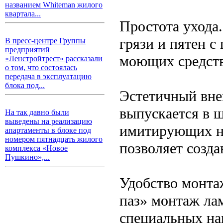
названием Whiteman жилого
квартала...
Простота ухода.
грязи и пятен 
В пресс-центре Группы
предприятий
моющих средств
«Ленстройтрест» рассказали
о том, что состоялась
передача в эксплуатацию
блока под...
Эстетичный вне
выпускается в 
На так давно были
выведены на реализацию
имитирующих на
апартаменты в блоке под
номером пятнадцать жилого
позволяет созда
комплекса «Новое
Пушкино»,...
Удобство монта
паз» монтаж ла
специальных на