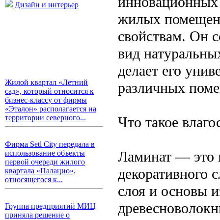
инновационных 
Дизайн и интерьер
жилых помещени
свойствам. Он 
вид натуральных
делает его уни
Жилой квартал «Летний
различных пом
сад», который относится к
бизнес-классу от фирмы
«Эталон» располагается на
территории северного...
Что такое влаго
Фирма Setl City передала в
Ламинат — это 
использование объекты
первой очереди жилого
декоративного 
квартала «Палацио»,
относящегося к...
слоя и основы 
древесноволокн
Группа предприятий МИЦ
приняла решение о