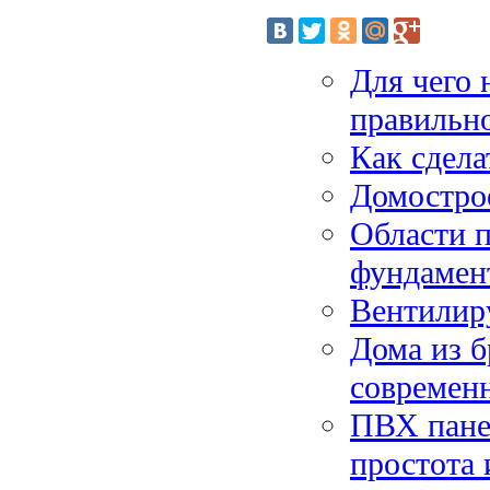
Для чего 
правильно
Как сдела
Домострое
Области п
фундамен
Вентилир
Дома из б
современ
ПВХ панел
простота 