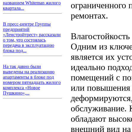
ограниченного 
названием Whiteman жилого
квартала...
ремонтах.
В пресс-центре Группы
предприятий
Влагостойкость
«Ленстройтрест» рассказали
о том, что состоялась
Одним из ключе
передача в эксплуатацию
блока под...
является их уст
идеально подход
На так давно были
выведены на реализацию
помещений с по
апартаменты в блоке под
номером пятнадцать жилого
или повышения 
комплекса «Новое
Пушкино»,...
деформируются, 
обслуживание. 
обладают высок
внешний вид на