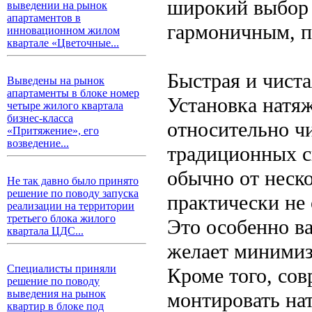
широкий выбор 
выведении на рынок
апартаментов в
гармоничным, п
инновационном жилом
квартале «Цветочные...
Быстрая и чиста
Выведены на рынок
апартаменты в блоке номер
Установка натя
четыре жилого квартала
бизнес-класса
относительно чи
«Притяжение», его
возведение...
традиционных с
обычно от неско
Не так давно было принято
решение по поводу запуска
практически не 
реализации на территории
третьего блока жилого
Это особенно ва
квартала ЦДС...
желает минимизи
Специалисты приняли
Кроме того, со
решение по поводу
выведения на рынок
монтировать на
квартир в блоке под