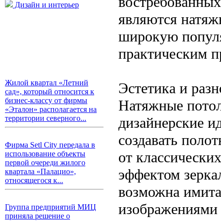
востребованных
Дизайн и интерьер
являются натяж
широкую популя
практическим п
Жилой квартал «Летний
Эстетика и разн
сад», который относится к
бизнес-классу от фирмы
Натяжные потол
«Эталон» располагается на
территории северного...
дизайнерские и
создавать полот
Фирма Setl City передала в
от классически
использование объекты
первой очереди жилого
эффектом зерка
квартала «Палацио»,
относящегося к...
возможна имитац
изображениями 
Группа предприятий МИЦ
приняла решение о