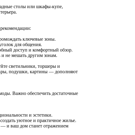
ладные столы или шкафы-купе,
терьера.
 рекомендации:
громождать ключевые зоны.
уголок для общения.
добный доступ и комфортный обзор.
ь и не мешать другим зонам.
уйте светильники, торшеры и
овры, подушки, картины — дополняют
моды. Важно обеспечить достаточные
иональности и эстетики.
 создать уютное и практичное жилье.
 — и ваш дом станет отражением