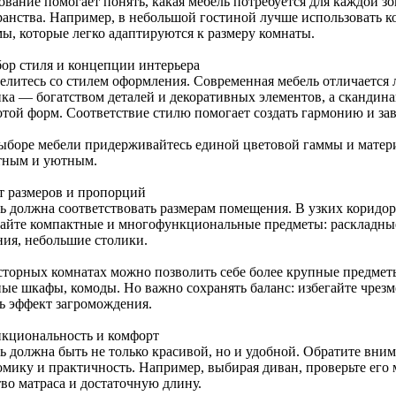
вание помогает понять, какая мебель потребуется для каждой зо
ранства. Например, в небольшой гостиной лучше использовать 
мы, которые легко адаптируются к размеру комнаты.
бор стиля и концепции интерьера
елитесь со стилем оформления. Современная мебель отличается
ика — богатством деталей и декоративных элементов, а скандин
отой форм. Соответствие стилю помогает создать гармонию и зав
ыборе мебели придерживайтесь единой цветовой гаммы и матери
тным и уютным.
ет размеров и пропорций
ь должна соответствовать размерам помещения. В узких коридо
айте компактные и многофункциональные предметы: раскладные
ния, небольшие столики.
сторных комнатах можно позволить себе более крупные предме
ые шкафы, комоды. Но важно сохранять баланс: избегайте чрезм
ть эффект загромождения.
нкциональность и комфорт
ь должна быть не только красивой, но и удобной. Обратите вним
омику и практичность. Например, выбирая диван, проверьте его 
тво матраса и достаточную длину.