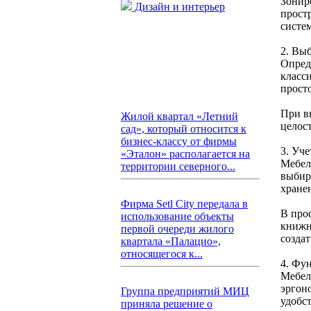
Зониро
Дизайн и интерьер
прост
систе
2. Вы
Опред
класс
прост
При в
Жилой квартал «Летний
целос
сад», который относится к
бизнес-классу от фирмы
3. Уч
«Эталон» располагается на
Мебел
территории северного...
выбир
хране
Фирма Setl City передала в
В про
использование объекты
книжн
первой очереди жилого
созда
квартала «Палацио»,
относящегося к...
4. Фу
Мебел
эргон
Группа предприятий МИЦ
удобс
приняла решение о