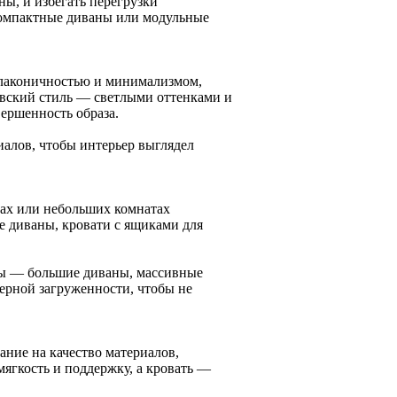
ны, и избегать перегрузки
компактные диваны или модульные
 лаконичностью и минимализмом,
авский стиль — светлыми оттенками и
ершенность образа.
алов, чтобы интерьер выглядел
рах или небольших комнатах
 диваны, кровати с ящиками для
ты — большие диваны, массивные
ерной загруженности, чтобы не
ание на качество материалов,
мягкость и поддержку, а кровать —