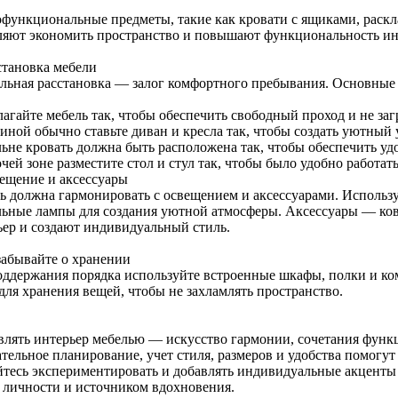
функциональные предметы, такие как кровати с ящиками, раск
ляют экономить пространство и повышают функциональность ин
становка мебели
льная расстановка — залог комфортного пребывания. Основные
лагайте мебель так, чтобы обеспечить свободный проход и не за
тиной обычно ставьте диван и кресла так, чтобы создать уютный 
льне кровать должна быть расположена так, чтобы обеспечить у
чей зоне разместите стол и стул так, чтобы было удобно работат
вещение и аксессуары
ь должна гармонировать с освещением и аксессуарами. Использ
льные лампы для создания уютной атмосферы. Аксессуары — к
ьер и создают индивидуальный стиль.
 забывайте о хранении
оддержания порядка используйте встроенные шкафы, полки и ко
для хранения вещей, чтобы не захламлять пространство.
влять интерьер мебелью — искусство гармонии, сочетания функц
тельное планирование, учет стиля, размеров и удобства помогут
йтесь экспериментировать и добавлять индивидуальные акценты
 личности и источником вдохновения.