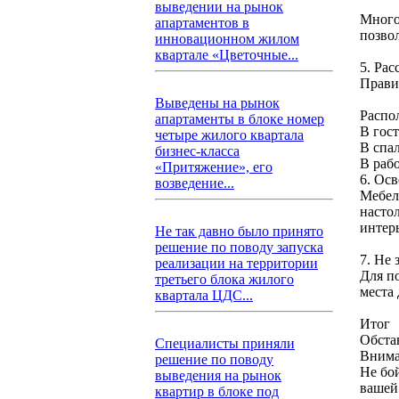
выведении на рынок
Много
апартаментов в
позво
инновационном жилом
квартале «Цветочные...
5. Рас
Прави
Выведены на рынок
Распо
апартаменты в блоке номер
В гос
четыре жилого квартала
В спа
бизнес-класса
В рабо
«Притяжение», его
6. Ос
возведение...
Мебел
насто
интер
Не так давно было принято
решение по поводу запуска
7. Не
реализации на территории
Для п
третьего блока жилого
места 
квартала ЦДС...
Итог
Обста
Специалисты приняли
Внима
решение по поводу
Не бо
выведения на рынок
вашей
квартир в блоке под