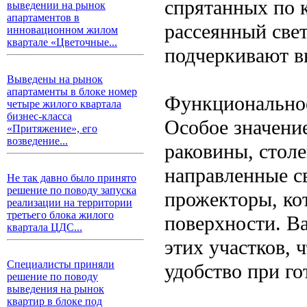
спрятанных по 
выведении на рынок
апартаментов в
рассеянный све
инновационном жилом
квартале «Цветочные...
подчеркивают в
Выведены на рынок
апартаменты в блоке номер
Функционально
четыре жилого квартала
бизнес-класса
Особое значени
«Притяжение», его
возведение...
раковины, стол
направленные с
Не так давно было принято
решение по поводу запуска
прожекторы, ко
реализации на территории
третьего блока жилого
поверхности. В
квартала ЦДС...
этих участков,
Специалисты приняли
удобство при го
решение по поводу
выведения на рынок
квартир в блоке под