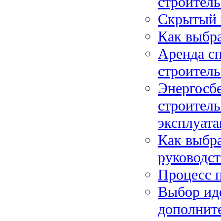
строитель
Скрытый 
Как выбра
Аренда с
строитель
Энергосб
строитель
эксплуат
Как выбра
руководс
Процесс 
Выбор иде
дополнит