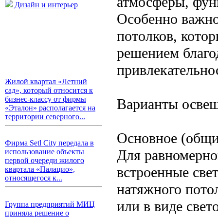
атмосферы, фун
Дизайн и интерьер
Особенно важно
потолков, котор
решением благо
привлекательно
Жилой квартал «Летний
сад», который относится к
бизнес-классу от фирмы
Варианты освещ
«Эталон» располагается на
территории северного...
Основное (общи
Фирма Setl City передала в
Для равномерно
использование объекты
первой очереди жилого
встроенные све
квартала «Палацио»,
относящегося к...
натяжного пото
или в виде свет
Группа предприятий МИЦ
приняла решение о