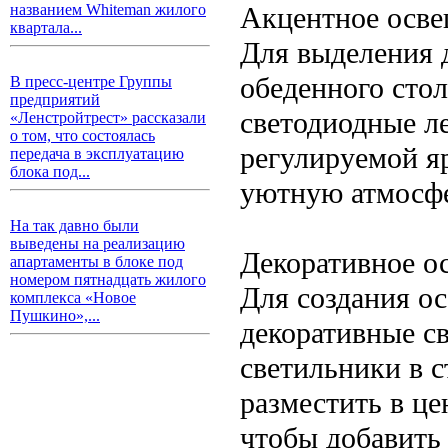
Акцентное осв
названием Whiteman жилого
квартала...
Для выделения 
обеденного сто
В пресс-центре Группы
предприятий
светодиодные л
«Ленстройтрест» рассказали
о том, что состоялась
регулируемой яр
передача в эксплуатацию
блока под...
уютную атмосфе
На так давно были
выведены на реализацию
Декоративное о
апартаменты в блоке под
номером пятнадцать жилого
Для создания о
комплекса «Новое
Пушкино»,...
декоративные с
светильники в с
разместить в це
чтобы добавить 