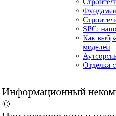
Строител
Фундамен
Строитель
SPC: нап
Как выбра
моделей
Аутсорсин
Отделка с
Информационный некомм
©