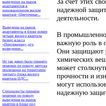
За счет этих св
выведении на рынок
апартаментов в
надежной защит
инновационном жилом
квартале «Цветочные...
деятельности.
Выведены на рынок
апартаменты в блоке номер
В промышленнос
четыре жилого квартала
бизнес-класса
важную роль в 
«Притяжение», его
возведение...
Они защищают р
химических вещ
Не так давно было принято
может столкнуть
решение по поводу запуска
реализации на территории
прочности и изн
третьего блока жилого
квартала ЦДС...
могут использов
надежную защит
Специалисты приняли
решение по поводу
выведения на рынок
квартир в блоке под