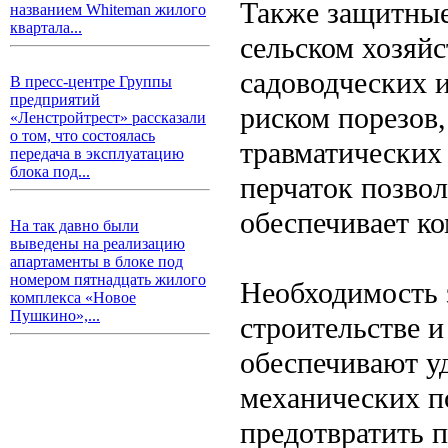
Также защитные
названием Whiteman жилого
квартала...
сельском хозяйс
садоводческих и
В пресс-центре Группы
предприятий
риском порезов,
«Ленстройтрест» рассказали
о том, что состоялась
травматических
передача в эксплуатацию
блока под...
перчаток позвол
обеспечивает ко
На так давно были
выведены на реализацию
апартаменты в блоке под
номером пятнадцать жилого
Необходимость 
комплекса «Новое
Пушкино»,...
строительстве и
обеспечивают у
механических п
предотвратить 