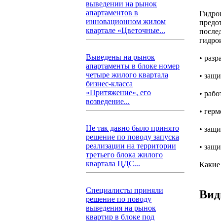
выведении на рынок
апартаментов в
Гидро
инновационном жилом
предо
квартале «Цветочные...
после
гидро
Выведены на рынок
• раз
апартаменты в блоке номер
четыре жилого квартала
• защ
бизнес-класса
«Притяжение», его
• раб
возведение...
• гер
Не так давно было принято
• защ
решение по поводу запуска
реализации на территории
• защи
третьего блока жилого
квартала ЦДС...
Какие
Специалисты приняли
Вид
решение по поводу
выведения на рынок
квартир в блоке под