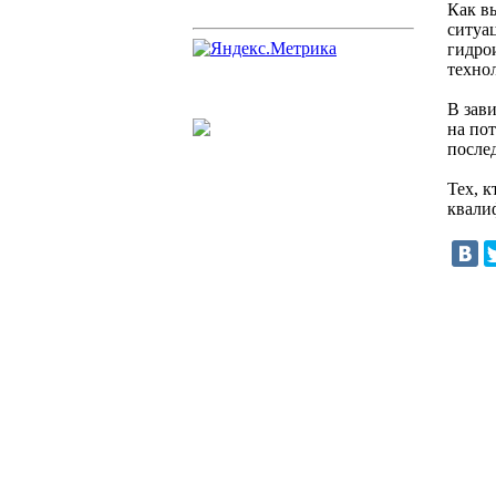
Как в
ситуа
гидро
техно
В зав
на пот
после
Тех, 
квали