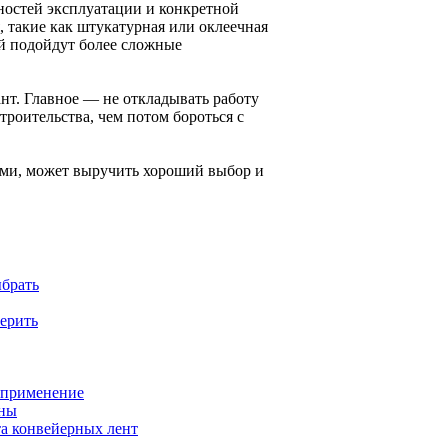
ностей эксплуатации и конкретной
 такие как штукатурная или оклеечная
й подойдут более сложные
нт. Главное — не откладывать работу
троительства, чем потом бороться с
иями, может выручить хороший выбор и
ыбрать
ерить
и применение
жны
та конвейерных лент