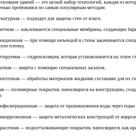
изоляция зданий — это целый набор технологий, каждая из котор
енько пробежимся по самым популярным методам:
укатурная — подходит для защиты стен от влаги.
леечная — наклеиваются специальные мембраны, создающие барь
ъекционная — при помощи инъекций в стены закачиваются специ
ную пленку.
тируемая — гидроизоляция, которая устанавливается на этапе ст
сыпная — защита с помощью специальных засыпок.
опиточная — обработка материалов жидкими составами для их г
тая — полимерные покрытия, наносящиеся на конструкцию, соз
.
тифильтрационная — защита от проникновения воды через поры
тикоррозионная — защита металлических конструкций от корроз
красочная — водоотталкивающие покрытия, наносящиеся, как кра