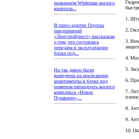
Гидро
названием Whiteman жилого
быстр
квартала...
1. Шт
В пресс-центре Группы
2. Ок
предприятий
«Ленстройтрест» рассказали
3. Ин
о том, что состоялась
защит
передача в эксплуатацию
блока под...
4. Мон
5. За
На так давно были
выведены на реализацию
6. Пр
апартаменты в блоке под
номером пятнадцать жилого
7. Ли
комплекса «Новое
пленку
Пушкино»,...
8. Ан
9. Ан
10. О