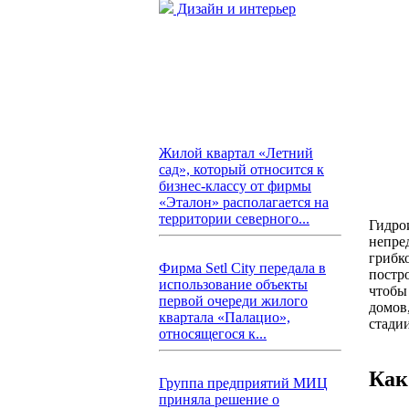
Дизайн и интерьер
Жилой квартал «Летний
сад», который относится к
бизнес-классу от фирмы
«Эталон» располагается на
территории северного...
Гидро
непре
грибк
Фирма Setl City передала в
постр
использование объекты
чтобы
первой очереди жилого
домов
квартала «Палацио»,
стади
относящегося к...
Как
Группа предприятий МИЦ
приняла решение о