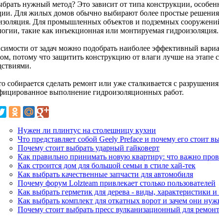
ыбрать нужный метод? Это зависит от типа конструкции, особен
ции. Для жилых домов обычно выбирают более простые решения,
изоляция. Для промышленных объектов и подземных сооружени
логии, такие как инъекционная или монтируемая гидроизоляция.
исимости от задач можно подобрать наиболее эффективный вариа
ом, потому что защитить конструкцию от влаги лучше на этапе с
дствиями.
кто собирается сделать ремонт или уже сталкивается с разрушен
фицированное выполнение гидроизоляционных работ.
Нужен ли плинтус на столешницу кухни
Что представляет собой Geely Preface и почему его стоит в
Почему стоит выбрать ударный гайковерт
Как правильно принимать новую квартиру: что важно пров
Как строится дом для большой семьи в стиле хай-тек
Как выбрать качественные запчасти для автомобиля
Почему форум Lolzteam привлекает столько пользователей
Как выбрать герметик для дерева - виды, характеристики 
Как выбрать комплект для откатных ворот и зачем они ну
Почему стоит выбрать пресс вулканизационный для ремон