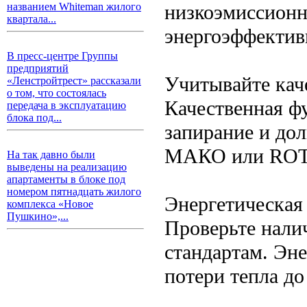
низкоэмиссионн
названием Whiteman жилого
квартала...
энергоэффектив
В пресс-центре Группы
предприятий
Учитывайте кач
«Ленстройтрест» рассказали
о том, что состоялась
Качественная ф
передача в эксплуатацию
блока под...
запирание и до
МАКО или ROTO
На так давно были
выведены на реализацию
апартаменты в блоке под
номером пятнадцать жилого
Энергетическая
комплекса «Новое
Пушкино»,...
Проверьте налич
стандартам. Эн
потери тепла до