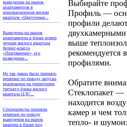
Выбирайте проф
выведении на рынок
апартаментов в
Профиль — осно
инновационном жилом
квартале «Цветочные...
профили делают
двухкамерными 
Выведены на рынок
апартаменты в блоке номер
выше теплоизо
четыре жилого квартала
бизнес-класса
рекомендуется 
«Притяжение», его
возведение...
профилями.
Не так давно было принято
решение по поводу запуска
Обратите вниман
реализации на территории
третьего блока жилого
Стеклопакет — 
квартала ЦДС...
находится возд
Специалисты приняли
камер и чем тол
решение по поводу
выведения на рынок
тепло- и шумои
квартир в блоке под