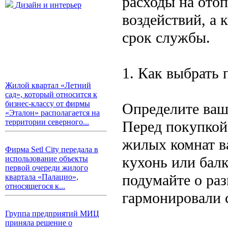
расходы на ото
Дизайн и интерьер
воздействий, а 
срок службы.
1. Как выбрать 
Жилой квартал «Летний
сад», который относится к
бизнес-классу от фирмы
Определите ваш
«Эталон» располагается на
территории северного...
Перед покупкой
жилых комнат в
Фирма Setl City передала в
кухонь или бал
использование объекты
первой очереди жилого
подумайте о раз
квартала «Палацио»,
относящегося к...
гармонировали 
Группа предприятий МИЦ
приняла решение о