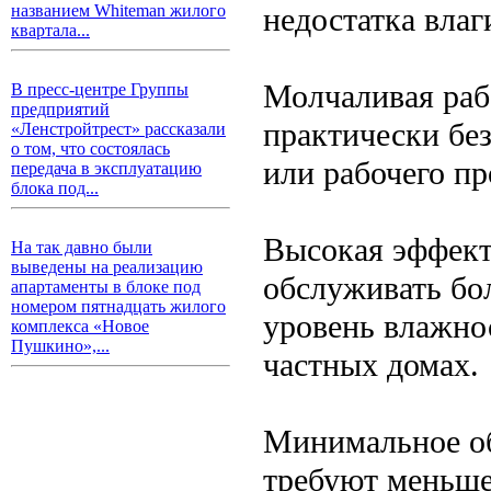
недостатка влаг
названием Whiteman жилого
квартала...
Молчаливая раб
В пресс-центре Группы
предприятий
практически бе
«Ленстройтрест» рассказали
о том, что состоялась
или рабочего пр
передача в эксплуатацию
блока под...
Высокая эффект
На так давно были
выведены на реализацию
обслуживать бо
апартаменты в блоке под
номером пятнадцать жилого
уровень влажно
комплекса «Новое
Пушкино»,...
частных домах.
Минимальное о
требуют меньше