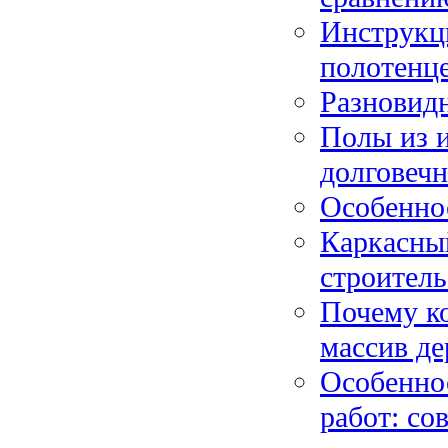
Инструкц
полотенц
Разновид
Полы из и
долговечн
Особенно
Каркасны
строитель
Почему к
массив де
Особенно
работ: со