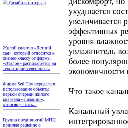
дискомфорт, но 
Дизайн и интерьер
ухудшается сост
увеличивается 
эффективных ре
уровня влажнос
Жилой квартал «Летний
увлажнитель воз
сад», который относится к
бизнес-классу от фирмы
более популярн
«Эталон» располагается на
территории северного...
экономичности 
Фирма Setl City передала в
Что такое кана
использование объекты
первой очереди жилого
квартала «Палацио»,
относящегося к...
Канальный увла
интегрированно
Группа предприятий МИЦ
приняла решение о