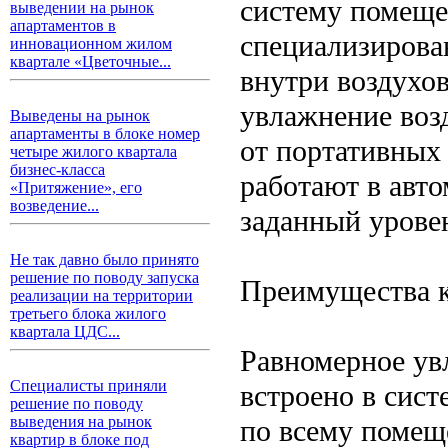
систему помеще
выведении на рынок
апартаментов в
специализирова
инновационном жилом
квартале «Цветочные...
внутри воздухо
увлажнение воз
Выведены на рынок
апартаменты в блоке номер
от портативных
четыре жилого квартала
бизнес-класса
работают в авт
«Притяжение», его
возведение...
заданный урове
Не так давно было принято
решение по поводу запуска
Преимущества 
реализации на территории
третьего блока жилого
квартала ЦДС...
Равномерное увл
Специалисты приняли
встроено в сист
решение по поводу
выведения на рынок
по всему помещ
квартир в блоке под