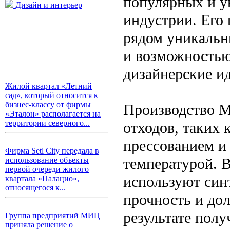
популярных и у
Дизайн и интерьер
индустрии. Его
рядом уникальн
и возможностью
дизайнерские ид
Жилой квартал «Летний
сад», который относится к
бизнес-классу от фирмы
Производство М
«Эталон» располагается на
территории северного...
отходов, таких
прессованием и
Фирма Setl City передала в
температурой. 
использование объекты
первой очереди жилого
используют син
квартала «Палацио»,
относящегося к...
прочность и дол
результате полу
Группа предприятий МИЦ
приняла решение о