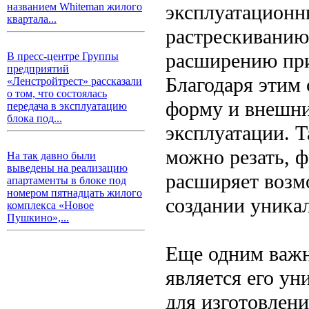
эксплуатационн
названием Whiteman жилого
квартала...
растрескиванию
расширению при
В пресс-центре Группы
предприятий
Благодаря этим
«Ленстройтрест» рассказали
о том, что состоялась
форму и внешни
передача в эксплуатацию
блока под...
эксплуатации. Т
можно резать, ф
На так давно были
выведены на реализацию
расширяет возм
апартаменты в блоке под
номером пятнадцать жилого
создании уника
комплекса «Новое
Пушкино»,...
Еще одним важ
является его ун
для изготовлен