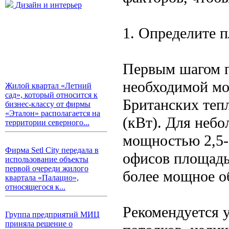
Дизайн и интерьер
1. Определите 
Первым шагом п
необходимой мо
Жилой квартал «Летний
сад», который относится к
Британских теп
бизнес-классу от фирмы
«Эталон» располагается на
(кВт). Для небо
территории северного...
мощностью 2,5-
Фирма Setl City передала в
офисов площадь
использование объекты
первой очереди жилого
более мощное о
квартала «Палацио»,
относящегося к...
Рекомендуется у
Группа предприятий МИЦ
приняла решение о