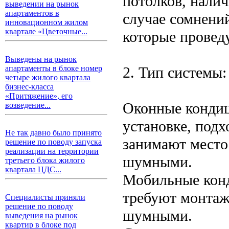
потолков, налич
выведении на рынок
апартаментов в
случае сомнени
инновационном жилом
квартале «Цветочные...
которые проведу
Выведены на рынок
2. Тип системы:
апартаменты в блоке номер
четыре жилого квартала
бизнес-класса
«Притяжение», его
Оконные кондиц
возведение...
установке, под
Не так давно было принято
занимают место
решение по поводу запуска
реализации на территории
шумными.
третьего блока жилого
квартала ЦДС...
Мобильные конд
требуют монтаж
Специалисты приняли
решение по поводу
шумными.
выведения на рынок
квартир в блоке под