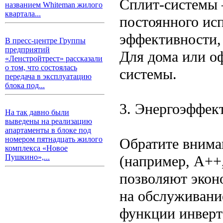
Сплит-системы 
названием Whiteman жилого
квартала...
постоянного ис
эффективности, 
В пресс-центре Группы
предприятий
Для дома или о
«Ленстройтрест» рассказали
о том, что состоялась
системы.
передача в эксплуатацию
блока под...
3. Энергоэффек
На так давно были
выведены на реализацию
апартаменты в блоке под
номером пятнадцать жилого
Обратите внима
комплекса «Новое
(например, А++
Пушкино»,...
позволяют экон
на обслуживани
функции инверт