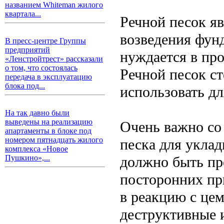
названием Whiteman жилого
квартала...
Речной песок я
возведения фунд
В пресс-центре Группы
предприятий
нуждается в пр
«Ленстройтрест» рассказали
о том, что состоялась
Речной песок ст
передача в эксплуатацию
блока под...
использовать д
На так давно были
выведены на реализацию
Очень важно со
апартаменты в блоке под
номером пятнадцать жилого
песка для укла
комплекса «Новое
должно быть пр
Пушкино»,...
посторонних при
в реакцию с цем
деструктивные 