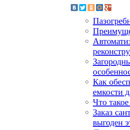
Пазогреб
Преимуще
Автомати
реконстру
Загородны
особеннос
Как обесп
емкости д
Что такое
Заказ сан
выгоден э