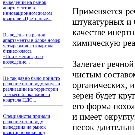
выведении на рынок
апартаментов в
Применяется ре
инновационном жилом
квартале «Цветочные...
штукатурных и 
качестве инертн
Выведены на рынок
химическую реа
апартаменты в блоке номер
четыре жилого квартала
бизнес-класса
«Притяжение», его
Залегает речной
возведение...
чистым составом
Не так давно было принято
органических, 
решение по поводу запуска
реализации на территории
зерен будет кру
третьего блока жилого
квартала ЦДС...
его форма похож
и имеет округлу
Специалисты приняли
решение по поводу
песок длительны
выведения на рынок
квартир в блоке под