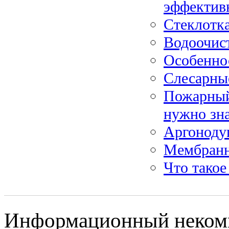
эффектив
Стеклотк
Водоочист
Особенно
Слесарные
Пожарный 
нужно зн
Аргонодуг
Мембранн
Что такое
Информационный некомм