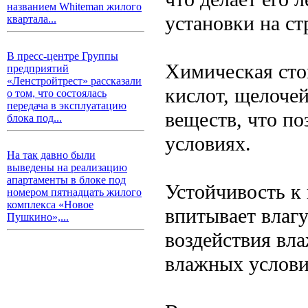
названием Whiteman жилого
установки на с
квартала...
В пресс-центре Группы
Химическая сто
предприятий
«Ленстройтрест» рассказали
кислот, щелоче
о том, что состоялась
передача в эксплуатацию
веществ, что по
блока под...
условиях.
На так давно были
выведены на реализацию
апартаменты в блоке под
Устойчивость к
номером пятнадцать жилого
комплекса «Новое
впитывает влаг
Пушкино»,...
воздействия вл
влажных услови