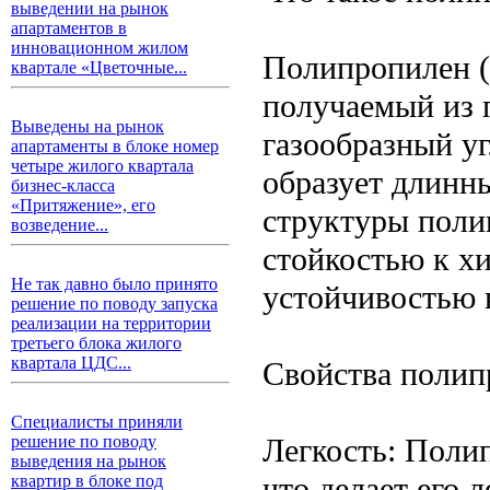
выведении на рынок
апартаментов в
инновационном жилом
Полипропилен (
квартале «Цветочные...
получаемый из 
Выведены на рынок
газообразный у
апартаменты в блоке номер
четыре жилого квартала
образует длинн
бизнес-класса
«Притяжение», его
структуры поли
возведение...
стойкостью к х
Не так давно было принято
устойчивостью 
решение по поводу запуска
реализации на территории
третьего блока жилого
квартала ЦДС...
Свойства полип
Специалисты приняли
Легкость: Поли
решение по поводу
выведения на рынок
что делает его 
квартир в блоке под