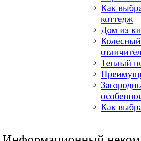
Как выбра
коттедж
Дом из ки
Колесный 
отличите
Теплый п
Преимуще
Загородны
особеннос
Как выбр
Информационный некомм