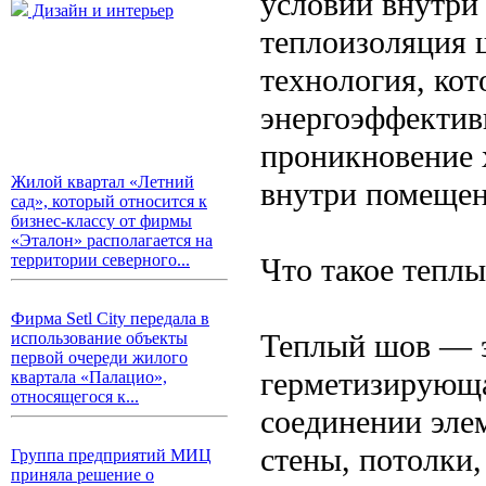
условий внутри 
Дизайн и интерьер
теплоизоляция 
технология, кот
энергоэффектив
проникновение х
Жилой квартал «Летний
внутри помещен
сад», который относится к
бизнес-классу от фирмы
«Эталон» располагается на
территории северного...
Что такое тепл
Фирма Setl City передала в
Теплый шов — э
использование объекты
первой очереди жилого
герметизирующа
квартала «Палацио»,
относящегося к...
соединении эле
стены, потолки,
Группа предприятий МИЦ
приняла решение о