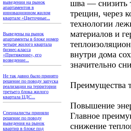
шва — снизить 
выведении на рынок
апартаментов в
трещин, через к
инновационном жилом
квартале «Цветочные...
технологии леж
материалов и г
Выведены на рынок
апартаменты в блоке номер
теплоизоляцион
четыре жилого квартала
бизнес-класса
внутри дома сох
«Притяжение», его
возведение...
значительно сн
Не так давно было принято
решение по поводу запуска
Преимущества т
реализации на территории
третьего блока жилого
квартала ЦДС...
Повышение эне
Специалисты приняли
Главное преиму
решение по поводу
выведения на рынок
снижение тепло
квартир в блоке под