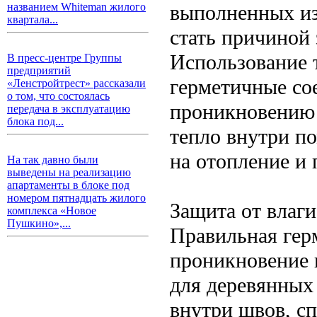
выполненных из
названием Whiteman жилого
квартала...
стать причиной 
Использование 
В пресс-центре Группы
предприятий
герметичные со
«Ленстройтрест» рассказали
о том, что состоялась
проникновению 
передача в эксплуатацию
блока под...
тепло внутри п
на отопление и
На так давно были
выведены на реализацию
апартаменты в блоке под
номером пятнадцать жилого
Защита от влаги
комплекса «Новое
Пушкино»,...
Правильная гер
проникновение в
для деревянных
внутри швов, с