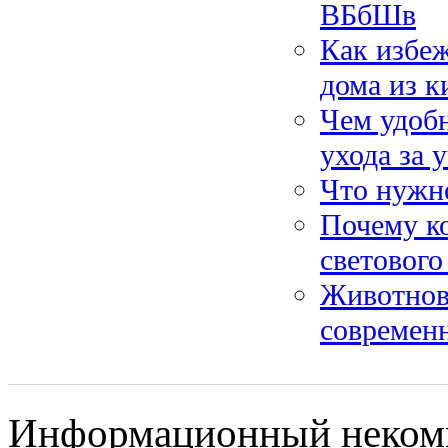
ВБбШв
Как избеж
дома из к
Чем удоб
ухода за 
Что нужно
Почему к
светового
Животнов
современ
Информационный некомм