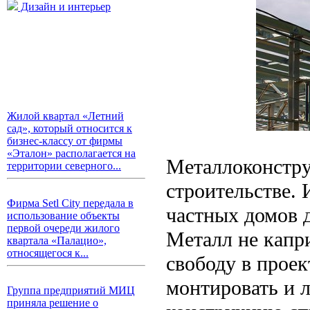
Дизайн и интерьер
Жилой квартал «Летний
сад», который относится к
бизнес-классу от фирмы
«Эталон» располагается на
Металлоконстру
территории северного...
строительстве.
Фирма Setl City передала в
частных домов 
использование объекты
первой очереди жилого
Металл не капри
квартала «Палацио»,
относящегося к...
свободу в прое
монтировать и л
Группа предприятий МИЦ
приняла решение о