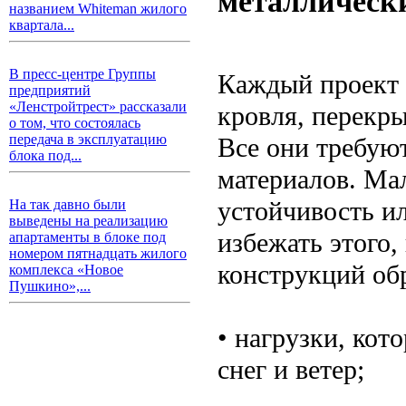
металлическ
названием Whiteman жилого
квартала...
В пресс-центре Группы
Каждый проект 
предприятий
«Ленстройтрест» рассказали
кровля, перекры
о том, что состоялась
передача в эксплуатацию
Все они требуют
блока под...
материалов. Ма
устойчивость и
На так давно были
выведены на реализацию
избежать этого
апартаменты в блоке под
номером пятнадцать жилого
конструкций об
комплекса «Новое
Пушкино»,...
• нагрузки, ко
снег и ветер;