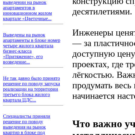
конструкцию сп
выведении на рынок
апартаментов в
десятилетиями.
инновационном жилом
квартале «Цветочные...
Инженеры ценят
Выведены на рынок
апартаменты в блоке номер
— за пластичнос
четыре жилого квартала
доступную цену
бизнес-класса
«Притяжение», его
проектах, где т
возведение...
лёгкостью. Важн
Не так давно было принято
продумать весь 
решение по поводу запуска
реализации на территории
начинается нас
третьего блока жилого
квартала ЦДС...
Специалисты приняли
Что важно у
решение по поводу
выведения на рынок
квартир в блоке под