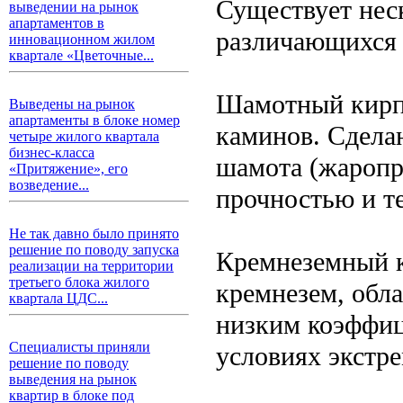
Существует нес
выведении на рынок
апартаментов в
различающихся 
инновационном жилом
квартале «Цветочные...
Шамотный кирп
Выведены на рынок
апартаменты в блоке номер
каминов. Сдела
четыре жилого квартала
бизнес-класса
шамота (жаропр
«Притяжение», его
возведение...
прочностью и т
Не так давно было принято
решение по поводу запуска
Кремнеземный 
реализации на территории
третьего блока жилого
кремнезем, обл
квартала ЦДС...
низким коэффиц
Специалисты приняли
условиях экстр
решение по поводу
выведения на рынок
квартир в блоке под