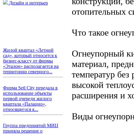
конструкции, б
Дизайн и интерьер
отопительных с
Что такое огне
Жилой квартал «Летний
Огнеупорный ки
сад», который относится к
бизнес-классу от фирмы
материал, пред
«Эталон» располагается на
территории северного...
температур без
высокой теплоу
Фирма Setl City передала в
расширения и х
использование объекты
первой очереди жилого
квартала «Палацио»,
относящегося к...
Виды огнеупорн
Группа предприятий МИЦ
приняла решение о