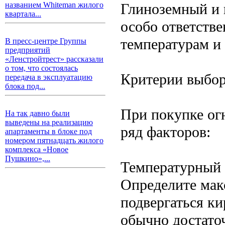
Глиноземный и
названием Whiteman жилого
квартала...
особо ответств
температурам и 
В пресс-центре Группы
предприятий
«Ленстройтрест» рассказали
о том, что состоялась
Критерии выбор
передача в эксплуатацию
блока под...
При покупке ог
На так давно были
выведены на реализацию
ряд факторов:
апартаменты в блоке под
номером пятнадцать жилого
комплекса «Новое
Пушкино»,...
Температурный 
Определите мак
подвергаться к
обычно достато