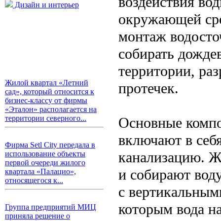
воздействия во
Дизайн и интерьер
окружающей сре
монтаж водосто
собирать дожде
территории, ра
Жилой квартал «Летний
протечек.
сад», который относится к
бизнес-классу от фирмы
«Эталон» располагается на
территории северного...
Основные компо
включают в себ
Фирма Setl City передала в
канализацию. Ж
использование объекты
первой очереди жилого
и собирают вод
квартала «Палацио»,
относящегося к...
с вертикальным
которым вода н
Группа предприятий МИЦ
приняла решение о