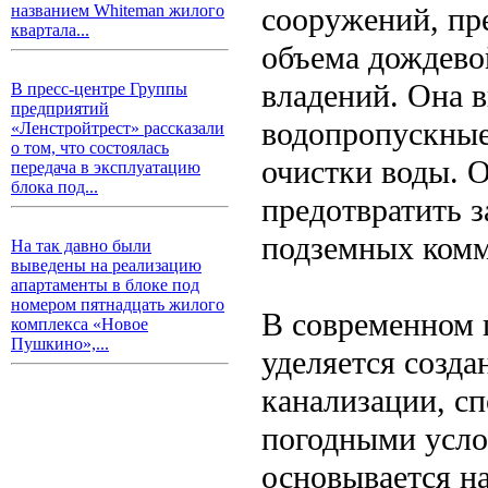
сооружений, пр
названием Whiteman жилого
квартала...
объема дождево
владений. Она в
В пресс-центре Группы
предприятий
водопропускные
«Ленстройтрест» рассказали
о том, что состоялась
очистки воды. 
передача в эксплуатацию
блока под...
предотвратить з
подземных комм
На так давно были
выведены на реализацию
апартаменты в блоке под
номером пятнадцать жилого
В современном 
комплекса «Новое
Пушкино»,...
уделяется созд
канализации, с
погодными усло
основывается на