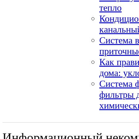
тепло
Кондицион
канальны
Система в
приточны
Как прави
дома: укл
Система ф
фильтры д
химическ
Информационный некомм