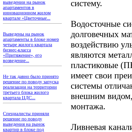
систему.
выведении на рынок
апартаментов в
инновационном жилом
квартале «Цветочные...
Водосточные си
долговечных ма
Выведены на рынок
апартаменты в блоке номер
воздействию ул
четыре жилого квартала
бизнес-класса
являются металл
«Притяжение», его
возведение...
пластиковые (П
имеет свои пре
Не так давно было принято
решение по поводу запуска
системы отлича
реализации на территории
третьего блока жилого
внешним видом,
квартала ЦДС...
монтажа.
Специалисты приняли
решение по поводу
выведения на рынок
Ливневая канал
квартир в блоке под