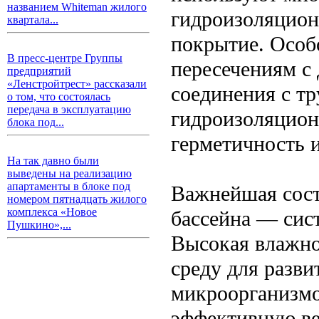
названием Whiteman жилого
гидроизоляцион
квартала...
покрытие. Особ
В пресс-центре Группы
пересечениям с
предприятий
«Ленстройтрест» рассказали
соединения с т
о том, что состоялась
передача в эксплуатацию
гидроизоляцион
блока под...
герметичность и
На так давно были
выведены на реализацию
апартаменты в блоке под
Важнейшая сос
номером пятнадцать жилого
комплекса «Новое
бассейна — сис
Пушкино»,...
Высокая влажно
среду для разви
микроорганизмо
эффективную ве