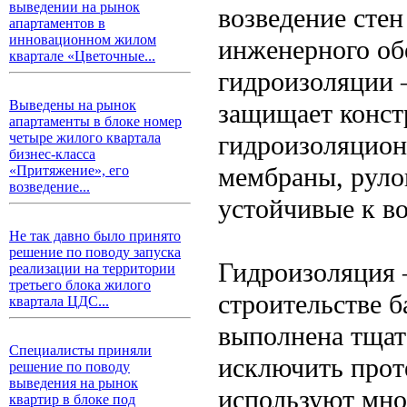
выведении на рынок
возведение стен
апартаментов в
инновационном жилом
инженерного об
квартале «Цветочные...
гидроизоляции 
Выведены на рынок
защищает конст
апартаменты в блоке номер
гидроизоляцион
четыре жилого квартала
бизнес-класса
мембраны, руло
«Притяжение», его
возведение...
устойчивые к в
Не так давно было принято
решение по поводу запуска
Гидроизоляция 
реализации на территории
третьего блока жилого
строительстве б
квартала ЦДС...
выполнена тщат
Специалисты приняли
исключить прот
решение по поводу
выведения на рынок
используют мн
квартир в блоке под