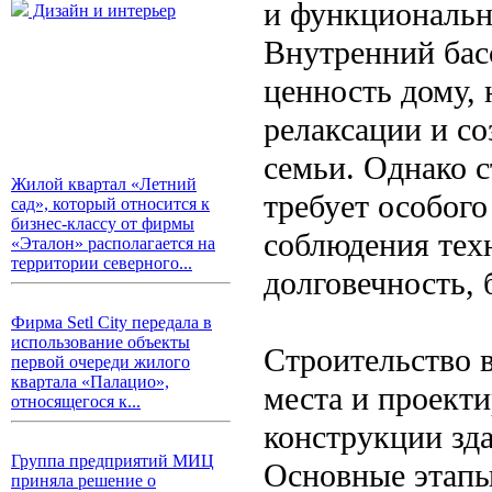
и функциональн
Дизайн и интерьер
Внутренний бас
ценность дому, 
релаксации и с
семьи. Однако 
Жилой квартал «Летний
требует особого
сад», который относится к
бизнес-классу от фирмы
соблюдения тех
«Эталон» располагается на
территории северного...
долговечность, 
Фирма Setl City передала в
использование объекты
Строительство в
первой очереди жилого
квартала «Палацио»,
места и проект
относящегося к...
конструкции зд
Группа предприятий МИЦ
Основные этапы
приняла решение о