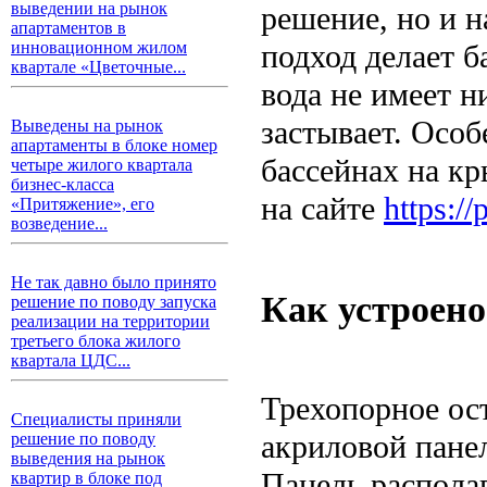
выведении на рынок
решение, но и н
апартаментов в
подход делает 
инновационном жилом
квартале «Цветочные...
вода не имеет н
застывает. Осо
Выведены на рынок
апартаменты в блоке номер
бассейнах на кр
четыре жилого квартала
бизнес-класса
на сайте
https://
«Притяжение», его
возведение...
Не так давно было принято
Как устроено
решение по поводу запуска
реализации на территории
третьего блока жилого
квартала ЦДС...
Трехопорное ос
Специалисты приняли
акриловой панел
решение по поводу
выведения на рынок
Панель располаг
квартир в блоке под