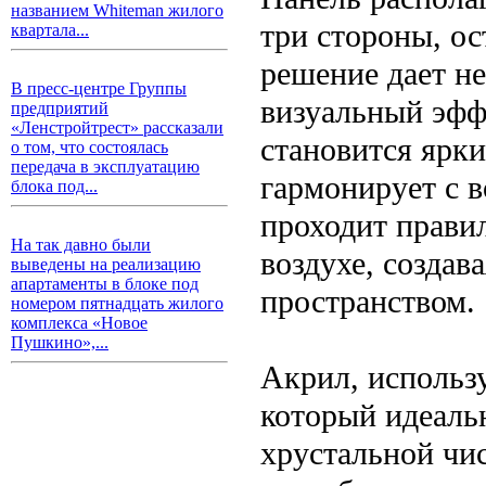
названием Whiteman жилого
три стороны, о
квартала...
решение дает не
В пресс-центре Группы
визуальный эфф
предприятий
«Ленстройтрест» рассказали
становится ярк
о том, что состоялась
передача в эксплуатацию
гармонирует с 
блока под...
проходит правил
На так давно были
воздухе, созда
выведены на реализацию
апартаменты в блоке под
пространством.
номером пятнадцать жилого
комплекса «Новое
Пушкино»,...
Акрил, использ
который идеальн
хрустальной чи