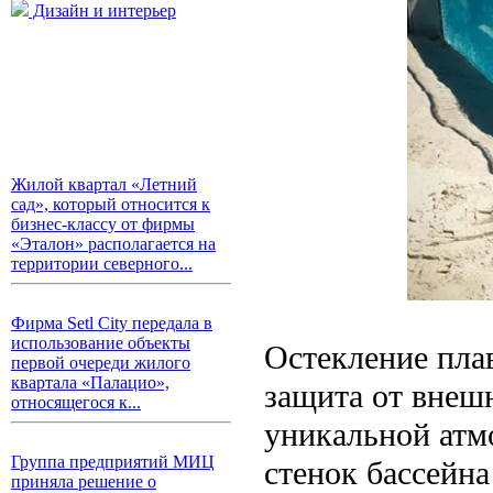
Дизайн и интерьер
Жилой квартал «Летний
сад», который относится к
бизнес-классу от фирмы
«Эталон» располагается на
территории северного...
Фирма Setl City передала в
использование объекты
Остекление пла
первой очереди жилого
квартала «Палацио»,
защита от внешн
относящегося к...
уникальной атм
Группа предприятий МИЦ
стенок бассейн
приняла решение о