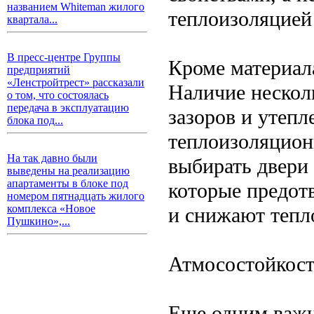
названием Whiteman жилого
теплоизоляцией
квартала...
В пресс-центре Группы
Кроме материала
предприятий
«Ленстройтрест» рассказали
Наличие нескол
о том, что состоялась
передача в эксплуатацию
зазоров и утеп
блока под...
теплоизоляцион
На так давно были
выбирать двери
выведены на реализацию
апартаменты в блоке под
которые предот
номером пятнадцать жилого
комплекса «Новое
и снижают тепл
Пушкино»,...
Атмосостойкост
Еще одним важн