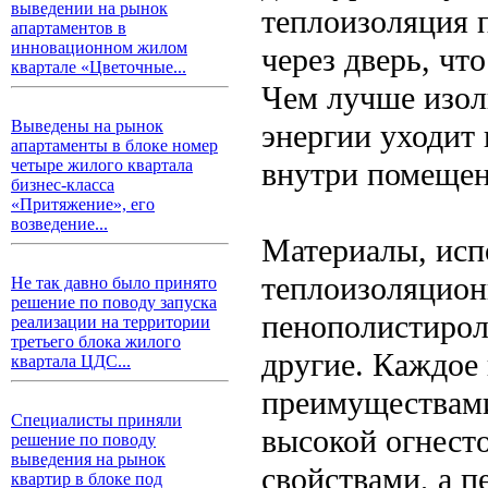
выведении на рынок
теплоизоляция 
апартаментов в
инновационном жилом
через дверь, чт
квартале «Цветочные...
Чем лучше изол
Выведены на рынок
энергии уходит
апартаменты в блоке номер
внутри помещен
четыре жилого квартала
бизнес-класса
«Притяжение», его
возведение...
Материалы, исп
теплоизоляцион
Не так давно было принято
решение по поводу запуска
пенополистирол
реализации на территории
третьего блока жилого
другие. Каждое
квартала ЦДС...
преимуществами
Специалисты приняли
высокой огнест
решение по поводу
выведения на рынок
свойствами, а 
квартир в блоке под