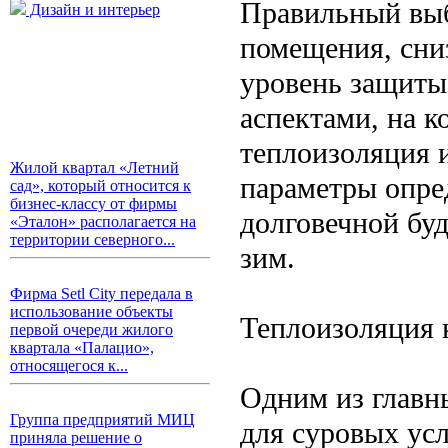
Правильный выб
Дизайн и интерьер
помещения, сни
уровень защиты
аспектами, на к
теплоизоляция 
Жилой квартал «Летний
параметры опре
сад», который относится к
бизнес-классу от фирмы
долговечной буд
«Эталон» располагается на
территории северного...
зим.
Фирма Setl City передала в
использование объекты
Теплоизоляция 
первой очереди жилого
квартала «Палацио»,
относящегося к...
Одним из главн
Группа предприятий МИЦ
для суровых ус
приняла решение о